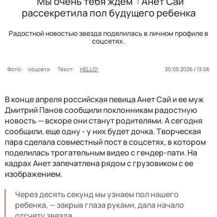
"Мы очень тебя ждем": Анет Сай
рассекретила пол будущего ребенка
Радостной новостью звезда поделилась в личном профиле в
соцсетях.
Фото:
соцсети
Текст:
HELLO!
30.05.2026 / 13:06
В конце апреля российская певица Анет Сай и ее муж
Дмитрий Панов сообщили поклонникам радостную
новость — вскоре они станут родителями. А сегодня
сообщили, еще одну - у них будет дочка. Творческая
пара сделала совместный пост в соцсетях, в котором
поделилась трогательным видео с гендер-пати. На
кадрах Анет запечатлена рядом с грузовиком с ее
изображением.
Через десять секунд мы узнаем пол нашего
ребенка, — закрыв глаза руками, дала начало
отсчету звезда.