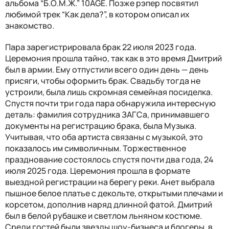
альбома “Б.О.М.Ж.” 10AGE. Позже рэпер посвятил
любимой трек “Как дела?”, в котором описал их
знакомство.
Пара зарегистрировала брак 22 июля 2023 года.
Церемония прошла тайно, так как в это время Дмитрий
был в армии. Ему отпустили всего один день — день
присяги, чтобы оформить брак. Свадьбу тогда не
устроили, была лишь скромная семейная посиделка.
Спустя почти три года пара обнаружила интересную
деталь: фамилия сотрудника ЗАГСа, принимавшего
документы на регистрацию брака, была Музыка.
Учитывая, что оба артиста связаны с музыкой, это
показалось им символичным. Торжественное
празднование состоялось спустя почти два года, 24
июля 2025 года. Церемония прошла в формате
выездной регистрации на берегу реки. Анет выбрала
пышное белое платье с декольте, открытыми плечами и
корсетом, дополнив наряд длинной фатой. Дмитрий
был в белой рубашке и светлом льняном костюме.
Среди гостей были звезды шоу-бизнеса и блогеры, в