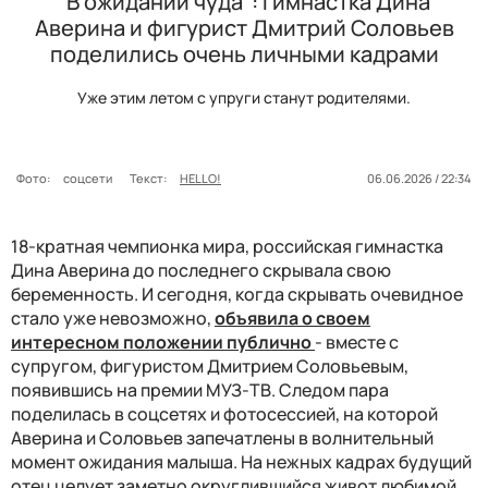
"В ожидании чуда": гимнастка Дина
Аверина и фигурист Дмитрий Соловьев
поделились очень личными кадрами
Уже этим летом с упруги станут родителями.
Фото:
соцсети
Текст:
HELLO!
06.06.2026 / 22:34
18-кратная чемпионка мира, российская гимнастка
Дина Аверина до последнего скрывала свою
беременность. И сегодня, когда скрывать очевидное
стало уже невозможно,
объявила о своем
интересном положении публично
- вместе с
супругом, фигуристом Дмитрием Соловьевым,
появившись на премии МУЗ-ТВ. Следом пара
поделилась в соцсетях и фотосессией, на которой
Аверина и Соловьев запечатлены в волнительный
момент ожидания малыша. На нежных кадрах будущий
отец целует заметно округлившийся живот любимой.