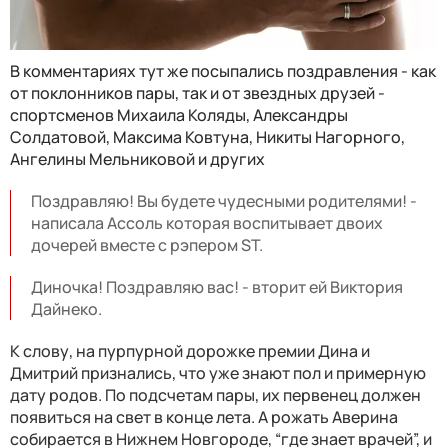
В комментариях тут же посыпались поздравления - как
от поклонников пары, так и от звездных друзей -
спортсменов Михаила Коляды, Александры
Солдатовой, Максима Ковтуна, Никиты Нагорного,
Ангелины Мельниковой и других
Поздравляю! Вы будете чудесными родителями! -
написала Ассоль которая воспитывает двоих
дочерей вместе с рэпером ST.
Диночка! Поздравляю вас! - вторит ей Виктория
Дайнеко.
К слову, на пурпурной дорожке премии Дина и
Дмитрий признались, что уже знают пол и примерную
дату родов. По подсчетам пары, их первенец должен
появиться на свет в конце лета. А рожать Аверина
собирается в Нижнем Новгороде, “где знает врачей”, и