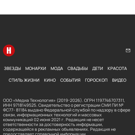
Перейти на главную
Нап
ЗВЕЗДЫ
МОНАРХИ
МОДА
СВАДЬБЫ
ДЕТИ
КРАСОТА
СТИЛЬ ЖИЗНИ
КИНО
СОБЫТИЯ
ГОРОСКОП
ВИДЕО
ООО «Медиа Технология» (2019-2026). ОГРН 1197746707311,
ИНН 9718149525. Свидетельство о регистрации СМИ ПИ №
ФС77- 81184 выдано Федеральной службой по надзору в сфере
связи, информационных технологий и массовых
коммуникаций 02 июня 2021 г. Редакция не несет
ответственности за достоверность информации,
содержащейся в рекламных объявлениях. Редакция не
предоставляет справочной информации.