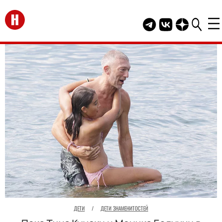
Перейти на главную
Telegram канал HEL
Группа HELLO В
Канал HELLO
ДЕТИ
/
ДЕТИ ЗНАМЕНИТОСТЕЙ