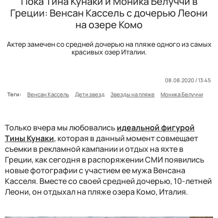
Пока Тина Кунаки и Моника Белуччи в
Греции: Венсан Кассель с дочерью Леони
на озере Комо
Актер замечен со средней дочерью на пляже одного из самых
красивых озер Италии.
08.08.2020 / 13:45
Теги:
Венсан Кассель
Дети звезд
Звезды на пляже
Моника Белуччи
Только вчера мы любовались
идеальной фигурой
Тины Кунаки
, которая в данный момент совмещает
съемки в рекламной кампании и отдых на яхте в
Греции, как сегодня в распоряжении СМИ появились
новые фотографии с участием ее мужа Венсана
Касселя. Вместе со своей средней дочерью, 10-летней
Леони, он отдыхал на пляже озера Комо, Италия.