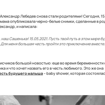
лександр Лебедев снова стали родителями! Сегодня, 15 
мама опубликовала черно-белые снимки, сделанные в р
ександр, и написала:
наш Сашенька! 15.05.2021. Пусть твой путь в этом мире б
. Для меня большая честь пройти это приключение вместе
дписчиков большой новостью: еще во время беременности
ка и что хочет назвать его в честь любимого. Это же она
честь будущего малыша
– baby shower, которая состоялас