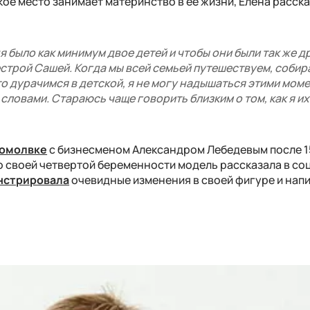
акое место занимает материнство в ее жизни, Елена расск
ня было как минимум двое детей и чтобы они были так же 
естрой Сашей. Когда мы всей семьей путешествуем, собир
о дурачимся в детской, я не могу надышаться этими мом
словами. Стараюсь чаще говорить близким о том, как я их
помолвке
с бизнесменом Александром Лебедевым после 1
о
своей четвертой беременности модель рассказала в соц
нстрировала
очевидные изменения в своей фигуре и напи