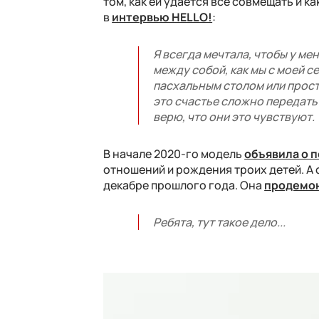
том, как ей удается все совмещать и к
в
интервью HELLO!
:
Я всегда мечтала, чтобы у ме
между собой, как мы с моей с
пасхальным столом или прост
это счастье сложно передать 
верю, что они это чувствуют.
В начале 2020-го модель
объявила о 
отношений и рождения троих детей. А 
декабре прошлого года. Она
продемо
Ребята, тут такое дело...