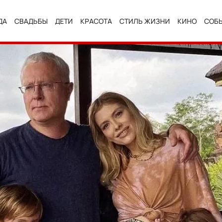
ДА
СВАДЬБЫ
ДЕТИ
КРАСОТА
СТИЛЬ ЖИЗНИ
КИНО
СОБ