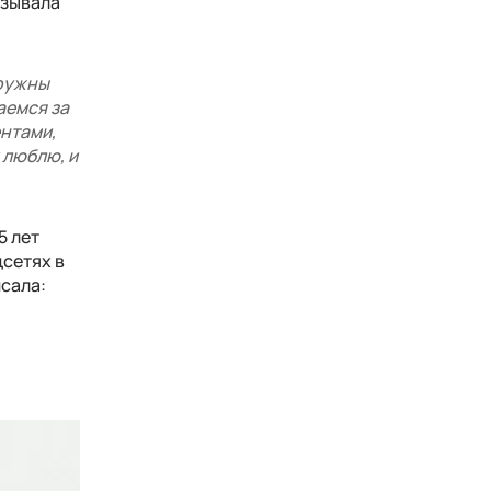
азывала
дружны
аемся за
ентами,
 люблю, и
5 лет
сетях в
сала: