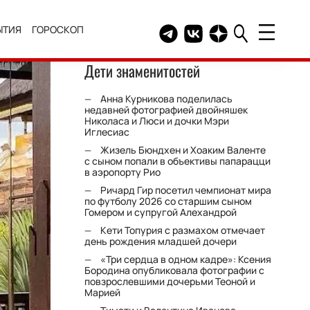
ЫТИЯ
ГОРОСКОП
Telegram канал HELLO
Группа HELLO Вконтакт
Канал HELLO в Дзе
Дети знаменитостей
Анна Курникова поделилась
недавней фотографией двойняшек
Николаса и Люси и дочки Мэри
Иглесиас
Жизель Бюндхен и Хоаким Валенте
с сыном попали в объективы папарацци
в аэропорту Рио
Ричард Гир посетил чемпионат мира
по футболу 2026 со старшим сыном
Гомером и супругой Алехандрой
Кети Топурия с размахом отмечает
день рождения младшей дочери
«Три сердца в одном кадре»: Ксения
Бородина опубликовала фотографии с
повзрослевшими дочерьми Теоной и
Марией