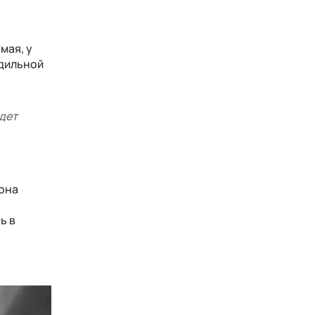
мая, у
одильной
удет
.
 она
ь в