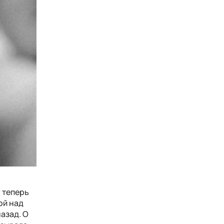
 теперь
ой над
азад. О