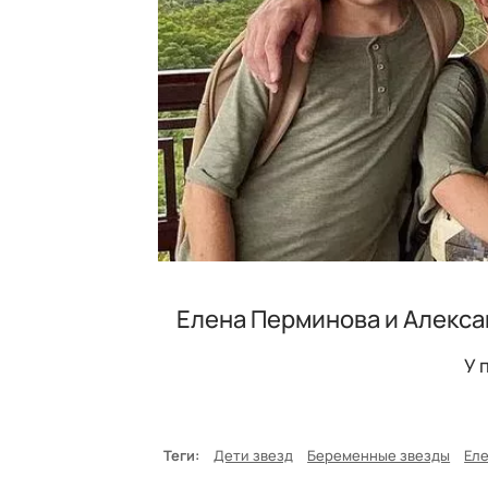
Елена Перминова и Алекса
У 
Теги:
Дети звезд
Беременные звезды
Ел