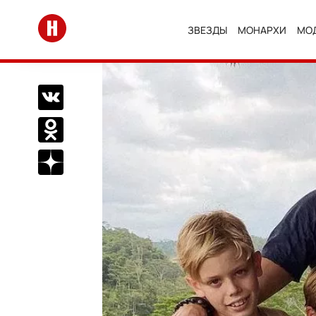
Перейти на главную
ЗВЕЗДЫ
МОНАРХИ
МО
Поделиться Вконтакте
Поделиться в Одноклассниках
Подписаться на нас в Дзен