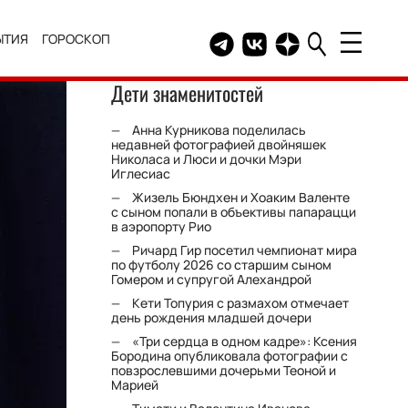
ЫТИЯ
ГОРОСКОП
Telegram канал HELLO
Группа HELLO Вконтакт
Канал HELLO в Дзе
Дети знаменитостей
Анна Курникова поделилась
недавней фотографией двойняшек
Николаса и Люси и дочки Мэри
Иглесиас
Жизель Бюндхен и Хоаким Валенте
с сыном попали в объективы папарацци
в аэропорту Рио
Ричард Гир посетил чемпионат мира
по футболу 2026 со старшим сыном
Гомером и супругой Алехандрой
Кети Топурия с размахом отмечает
день рождения младшей дочери
«Три сердца в одном кадре»: Ксения
Бородина опубликовала фотографии с
повзрослевшими дочерьми Теоной и
Марией