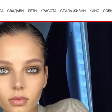
ДА
СВАДЬБЫ
ДЕТИ
КРАСОТА
СТИЛЬ ЖИЗНИ
КИНО
СОБ