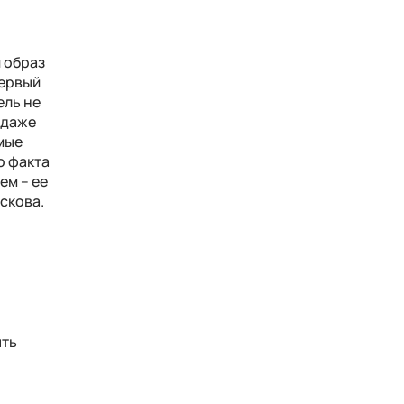
 образ
первый
ель не
 даже
ямые
о факта
ем – ее
скова.
ыть