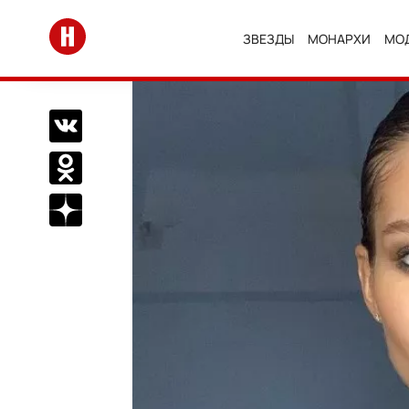
Перейти на главную
ЗВЕЗДЫ
МОНАРХИ
МО
Поделиться Вконтакте
Поделиться в Одноклассниках
Подписаться на нас в Дзен