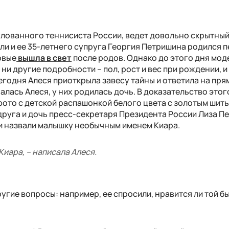
улованного теннисиста России, ведет довольно скрытный
ели и ее 35-летнего супруга Георгия Петришина родился 
рвые
вышла в свет
после родов. Однако до этого дня мод
ни другие подробности – пол, рост и вес при рождении, и
сегодня Алеся приоткрыла завесу тайны и ответила на пр
алась Алеся, у них родилась дочь. В доказательство этог
ото с детской распашонкой белого цвета с золотым шить
друга и дочь пресс-секретаря Президента России Лиза Пе
и назвали малышку необычным именем Киара.
Киара, – написала Алеся.
угие вопросы: например, ее спросили, нравится ли той б