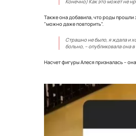
Конечно) Как это может не нр
Также она добавила, что роды прошли з
"можно даже повторить".
Страшно не было, я ждала и х
больно, – опубликовала она в
Насчет фигуры Алеся призналась – она