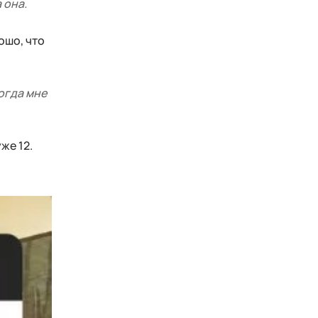
 она.
ошо, что
огда мне
же 12.