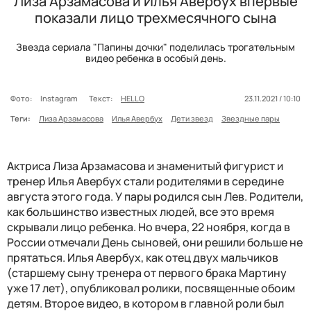
Лиза Арзамасова и Илья Авербух впервые
показали лицо трехмесячного сына
Звезда сериала "Папины дочки" поделилась трогательным
видео ребенка в особый день.
Фото:
Instagram
Текст:
HELLO
23.11.2021 / 10:10
Теги:
Лиза Арзамасова
Илья Авербух
Дети звезд
Звездные пары
Актриса Лиза Арзамасова и знаменитый фигурист и
тренер Илья Авербух стали родителями в середине
августа этого года. У пары родился сын Лев. Родители,
как большинство известных людей, все это время
скрывали лицо ребенка. Но вчера, 22 ноября, когда в
России отмечали День сыновей, они решили больше не
прятаться. Илья Авербух, как отец двух мальчиков
(старшему сыну тренера от первого брака Мартину
уже 17 лет), опубликовал ролики, посвященные обоим
детям. Второе видео, в котором в главной роли был