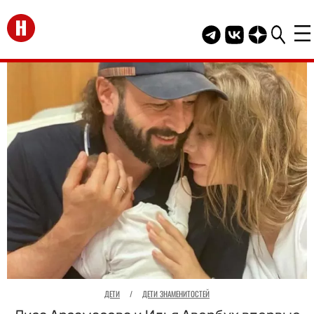
Перейти на главную
Telegram канал HEL
Группа HELLO В
Канал HELLO
ДЕТИ
/
ДЕТИ ЗНАМЕНИТОСТЕЙ