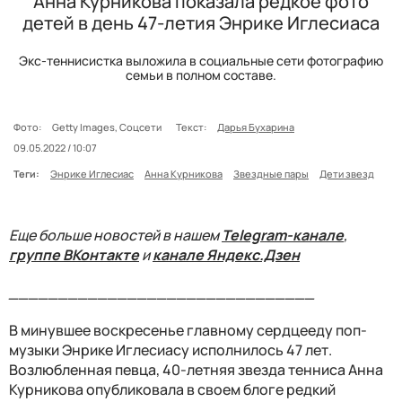
Анна Курникова показала редкое фото
детей в день 47-летия Энрике Иглесиаса
Экс-теннисистка выложила в социальные сети фотографию
семьи в полном составе.
Фото:
Getty Images, Соцсети
Текст:
Дарья Бухарина
09.05.2022 / 10:07
Теги:
Энрике Иглесиас
Анна Курникова
Звездные пары
Дети звезд
Еще больше новостей в нашем
Telegram-канале
,
группе ВКонтакте
и
канале Яндекс.Дзен
_______________________________
В минувшее воскресенье главному сердцееду поп-
музыки Энрике Иглесиасу исполнилось 47 лет.
Возлюбленная певца, 40-летняя звезда тенниса Анна
Курникова опубликовала в своем блоге редкий