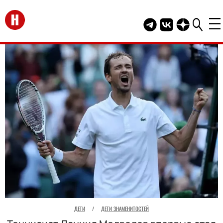
Перейти на главную
Telegram канал HEL
Группа HELLO В
Канал HELLO
ДЕТИ
/
ДЕТИ ЗНАМЕНИТОСТЕЙ