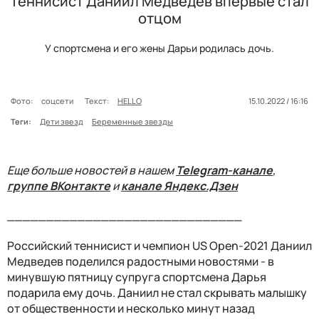
Теннисист Даниил Медведев впервые стал
отцом
У спортсмена и его жены Дарьи родилась дочь.
Фото:
соцсети
Текст:
HELLO
15.10.2022 / 16:16
Теги:
Дети звезд
Беременные звезды
Еще больше новостей в нашем
Telegram-канале
,
группе ВКонтакте
и
канале Яндекс.Дзен
______________________________
Российский теннисист и чемпион US Open-2021 Даниил
Медведев поделился радостными новостями - в
минувшую пятницу супруга спортсмена Дарья
подарила ему дочь. Даниил не стал скрывать малышку
от общественности и несколько минут назад