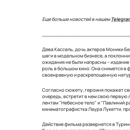
Еще больше новостей в нашем
Telegra
___________________________
Дева Кассель, дочь актеров Моники Бе
шаги в модельном бизнесе, а поклонни
ожидания не были напрасны – издание 
роль в большом кино. Она
снимется в ф
своенравную и раскрепощенную натур
Согласно сюжету, героиня покажет св
очередь, встретит в нем свою первую 
лентам "Небесное тело" и "Павлиний 
кинематографистка Лаура Лукетти, п
Действие фильма развернется в Турине