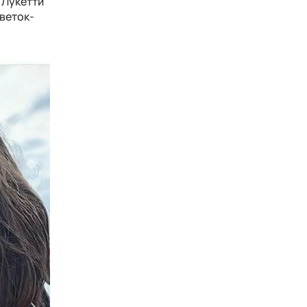
 Лукетти
веток-