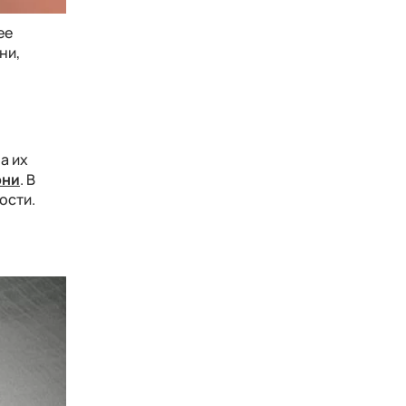
ее
ни,
а их
они
. В
ости.