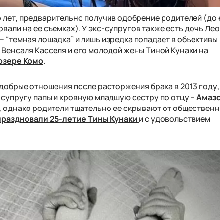
 лет, предварительно получив одобрение родителей (до 
али на ее съемках). У экс-супругов также есть дочь Лео
 – “темная лошадка” и лишь изредка попадает в объективы
 Венсаля Касселя и его молодой жены Тиной Кунаки на
 озере Комо
.
обрые отношения после расторжения брака в 2013 году, 
 супругу папы и кровную младшую сестру по отцу –
Амаз
, однако родители тщательно ее скрывают от общественн
праздновали 25-летие Тины Кунаки
и с удовольствием