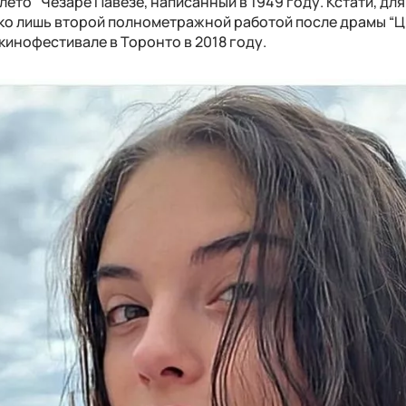
ето" Чезаре Павезе, написанный в 1949 году. Кстати, для
ько лишь второй полнометражной работой после драмы “Ц
кинофестивале в Торонто в 2018 году.