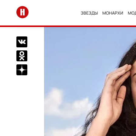
Перейти на главную
ЗВЕЗДЫ
МОНАРХИ
МО
Поделиться Вконтакте
Поделиться в Одноклассниках
Подписаться на нас в Дзен