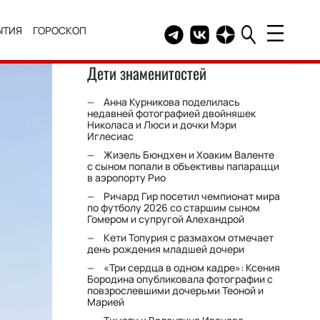
ЫТИЯ
ГОРОСКОП
Telegram канал HELLO
Группа HELLO Вконтакт
Канал HELLO в Дзе
Дети знаменитостей
Анна Курникова поделилась
недавней фотографией двойняшек
Николаса и Люси и дочки Мэри
Иглесиас
Жизель Бюндхен и Хоаким Валенте
с сыном попали в объективы папарацци
в аэропорту Рио
Ричард Гир посетил чемпионат мира
по футболу 2026 со старшим сыном
Гомером и супругой Алехандрой
Кети Топурия с размахом отмечает
день рождения младшей дочери
«Три сердца в одном кадре»: Ксения
Бородина опубликовала фотографии с
повзрослевшими дочерьми Теоной и
Марией