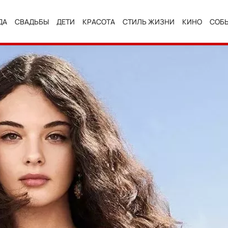
ДА
СВАДЬБЫ
ДЕТИ
КРАСОТА
СТИЛЬ ЖИЗНИ
КИНО
СОБ