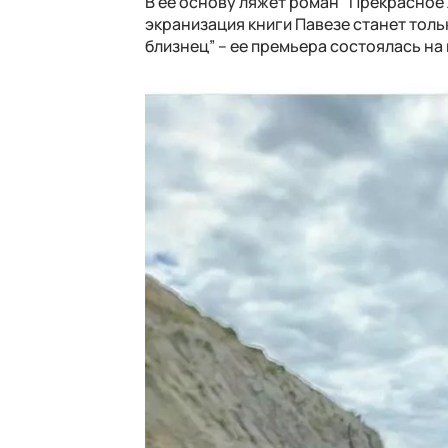
В ее основу ляжет роман "Прекрасное л
экранизация книги Павезе станет тол
близнец” – ее премьера состоялась на 