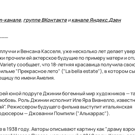
m-канале
,
группе ВКонтакте
и
канале Яндекс.Дзен
___
ллуччи и Венсана Касселя, уже несколько лет
делает уве
ки прочили ей актерское будущие по примеру матери и отц
Variety сообщает, что 18-летняя красавица получила сво
ильме "Прекрасное лето" ("La bella estate"), в котором с
щицу по имени Амелия.
оей юной подруге Джинии богемный мир художников — та
любовь. Роль Джинии исполнит Иле Яра Вианелло, известн
рай". Режиссером будущего фильма выступит итальянская
родюсером — Джованни Помпили ("Алькаррас").
 в 1938 году. Авторы описывают картину как "драму взро