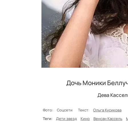
Дочь Моники Беллуч
Дева Кассел
Фото:
Соцсети
Текст:
Ольга Кусикова
Теги:
Дети звезд
Кино
Венсан Кассель