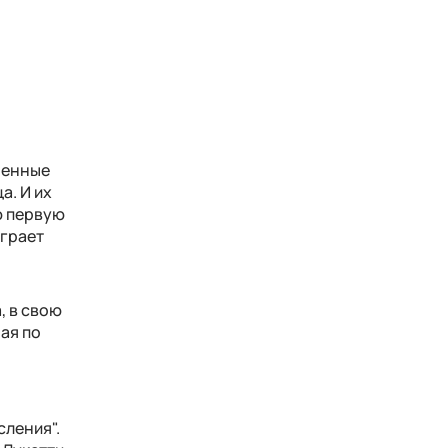
ренные
а. И их
ю первую
ыграет
, в свою
ая по
сления".