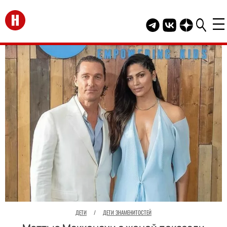
Перейти на главную
Telegram канал HEL
Группа HELLO В
Канал HELLO
ДЕТИ
/
ДЕТИ ЗНАМЕНИТОСТЕЙ