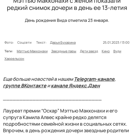
Мэттью Макконахи с женой показали
редкий снимок дочери в день ее 13-летия
День рождения Вида отметила 23 января.
Фото:
Соцсети
Текст:
Дарья Бухарина
25.01.2023 / 13:00
Теги:
Мэттью Макконахи
Звездные пары
Дети звезд
Кино
Вуди
Харрельсон
Еще больше новостей в нашем
Telegram-канале
,
группе ВКонтакте
и
канале Яндекс.Дзен
______________________________
Лауреат премии “Оскар” Мэттью Макконахи и его
супруга Камила Алвес крайне редко делятся
подробностями семейной жизни в социальных сетях.
Впрочем, в день рождения дочери звездные родители