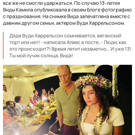
все же не смогли удержаться. По случаю 13-летия
Виды Камила опубликовала в своем блоге фотографию
с празднования. На снимке Вида запечатлена вместе с
давним другом семьи, актером Вуди Харрельсоном.
Дядя Вуди Харрельсон сомневается, веганский
торт или нет! - написала Алвес в посте. - Люди, как
это происходит?! Время летит незаметно… И уже 13!
Ты мой лучик солнца, Вида!