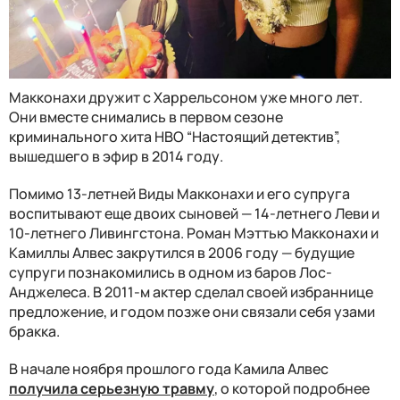
Макконахи дружит с Харрельсоном уже много лет.
Они вместе снимались в первом сезоне
криминального хита HBO “Настоящий детектив”,
вышедшего в эфир в 2014 году.
Помимо 13-летней Виды Макконахи и его супруга
воспитывают еще двоих сыновей — 14-летнего Леви и
10-летнего Ливингстона. Р
оман Мэттью Макконахи и
Камиллы Алвес закрутился в 2006 году
—
будущие
супруги познакомились в одном из баров Лос-
Анджелеса. В 2011-м актер сделал своей избраннице
предложение, и годом позже они связали себя узами
бракка.
В начале ноября прошлого года Камила Алвес
получила серьезную травму
, о которой подробнее