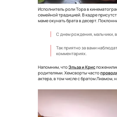
Исполнитель роли Тора в кинематогра
семейной традицией. В кадре присутст
маме окунать брата в десерт. Поклон
С днем рождения, мальчики, в
Так приятно за вами наблюдат
комментариях.
Напомним, что
Эльза и Крис
поженилис
родителями. Хемсворты часто
проводя
актера, в том числе с братом Лиамом, 