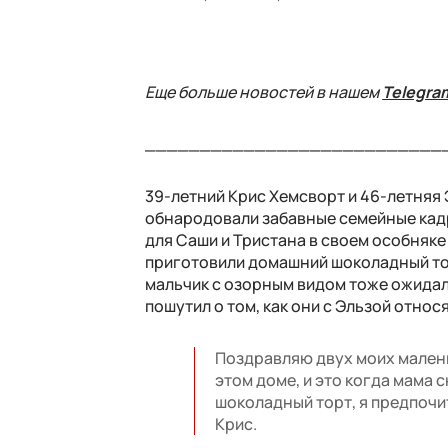
Еще больше новостей в нашем
Telegra
___________________________
39-летний Крис Хемсворт и 46-летняя
обнародовали забавные семейные кадр
для Саши и Тристана в своем особняк
приготовили домашний шоколадный тор
мальчик с озорным видом тоже ожидал
пошутил о том, как они с Эльзой относ
Поздравляю двух моих малень
этом доме, и это когда мама с
шоколадный торт, я предпочита
Крис.