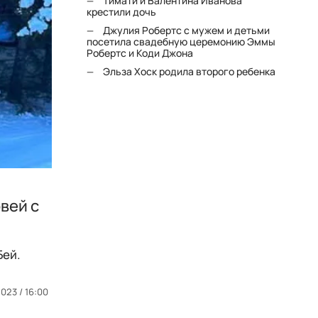
Тимати и Валентина Иванова
крестили дочь
Джулия Робертс с мужем и детьми
посетила свадебную церемонию Эммы
Робертс и Коди Джона
Эльза Хоск родила второго ребенка
вей с
Бей.
023 / 16:00