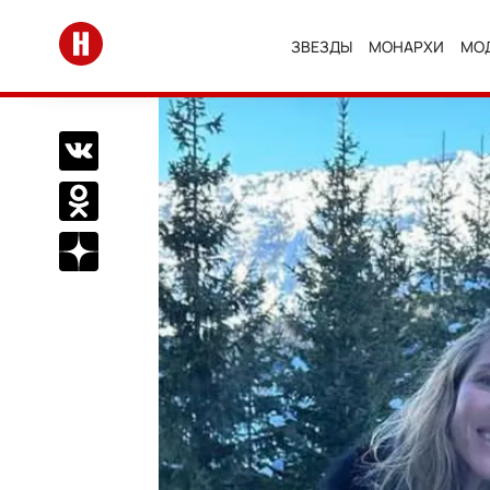
Перейти на главную
ЗВЕЗДЫ
МОНАРХИ
МО
Поделиться Вконтакте
Поделиться в Одноклассниках
Подписаться на нас в Дзен