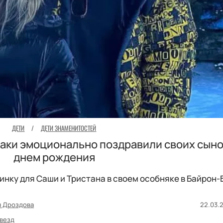
ДЕТИ
/
ДЕТИ ЗНАМЕНИТОСТЕЙ
таки эмоционально поздравили своих сыно
днем рождения
нку для Саши и Тристана в своем особняке в Байрон-
я Дроздова
22.03.2
везд