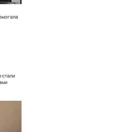
помогала
е стали
ами