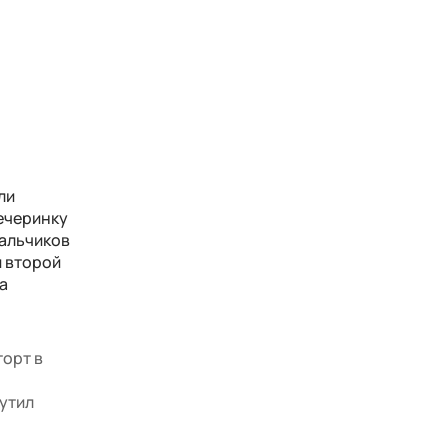
ли
ечеринку
мальчиков
и второй
а
торт в
шутил