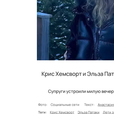
Крис Хемсворт и Эльза Па
Супруги устроили милую вечери
Фото:
Социальные сети
Текст:
Анастаси
Теги:
Крис Хемсворт
Эльза Патаки
Дети з