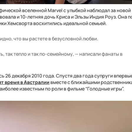
фической вселенной Marvel с улыбкой наблюдал за новой
вовала и 10-летняя дочь Криса и Эльзы Индия Роуз. Она 
ники Хемсворта восхитились идеальной семьей.
идно, что вы растете в безусловной любви.
ь, так тепло и так по-семейному, — написали фанаты в
ь 26 декабря 2010 года. Спустя два года супруги впервы
т время в Австралии
вместе с ближайшими родственник
наиболее известным по роли в фильме “Голодные игры”.