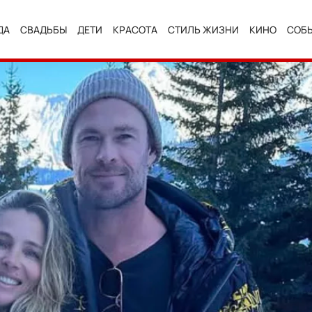
ДА
СВАДЬБЫ
ДЕТИ
КРАСОТА
СТИЛЬ ЖИЗНИ
КИНО
СОБ