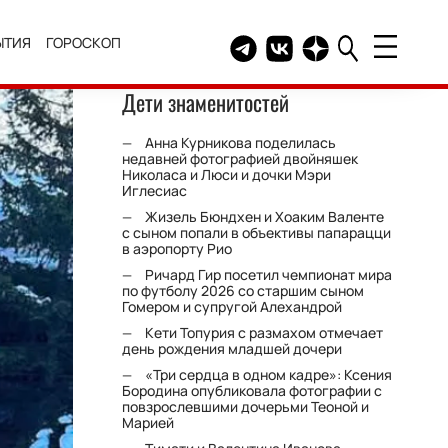
ЫТИЯ
ГОРОСКОП
Telegram канал HELLO
Группа HELLO Вконтакт
Канал HELLO в Дзе
Дети знаменитостей
Анна Курникова поделилась
недавней фотографией двойняшек
Николаса и Люси и дочки Мэри
Иглесиас
Жизель Бюндхен и Хоаким Валенте
с сыном попали в объективы папарацци
в аэропорту Рио
Ричард Гир посетил чемпионат мира
по футболу 2026 со старшим сыном
Гомером и супругой Алехандрой
Кети Топурия с размахом отмечает
день рождения младшей дочери
«Три сердца в одном кадре»: Ксения
Бородина опубликовала фотографии с
повзрослевшими дочерьми Теоной и
Марией