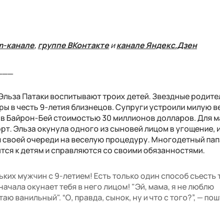
m-канале
,
группе ВКонтакте
и
канале Яндекс.Дзен
___
 Эльза Патаки воспитывают троих детей. Звездные родите
ы в честь 9-летия близнецов. Супруги устроили милую в
е в Байрон-Бей стоимостью 30 миллионов долларов. Для 
т. Эльза окунула одного из сыновей лицом в угощение, 
 своей очереди на веселую процедуру. Многодетный пап
ятся к детям и справляются со своими обязанностями.
ких мужчин с 9-летием! Есть только один способ съесть 
начала окунает тебя в него лицом! "Эй, мама, я не люблю
ю ванильный". “О, правда, сынок, ну и что с того?”, — по