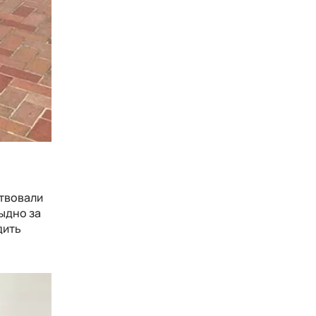
ствовали
тыдно за
дить