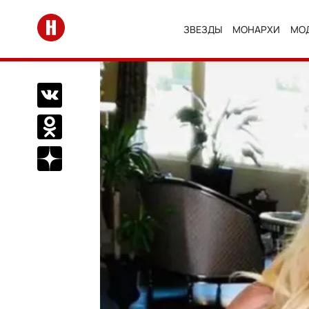
Перейти на главную
ЗВЕЗДЫ
МОНАРХИ
МО
Поделиться Вконтакте
Поделиться в Одноклассниках
Подписаться на нас в Дзен