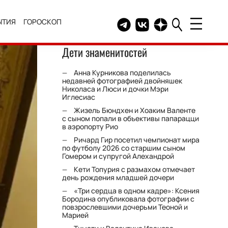
ЫТИЯ
ГОРОСКОП
Telegram канал HELLO
Группа HELLO Вконтакт
Канал HELLO в Дзе
Дети знаменитостей
Анна Курникова поделилась
недавней фотографией двойняшек
Николаса и Люси и дочки Мэри
Иглесиас
Жизель Бюндхен и Хоаким Валенте
с сыном попали в объективы папарацци
в аэропорту Рио
Ричард Гир посетил чемпионат мира
по футболу 2026 со старшим сыном
Гомером и супругой Алехандрой
Кети Топурия с размахом отмечает
день рождения младшей дочери
«Три сердца в одном кадре»: Ксения
Бородина опубликовала фотографии с
повзрослевшими дочерьми Теоной и
Марией