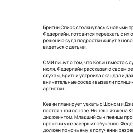
Бритни Спирс столкнулась с новыми п
Федерлайн, готовится переехать с их
решению суда подростки живут в новой
видеться с детьми.
СМИ пишут о том, что Кевин вместе с 
июля. Федерлайн рассказал о своем р
слухам, Бритни устроила скандал и да
внимательные соседи вызвали полици
артистки.
Кевин планирует уехать с Шоном и Дже
постоянной основе. Нынешняя жена Кев
диджеингом. Младший сын певицы про
времени уже завершит обучение. Феде
должен помочь ему в получении разреш