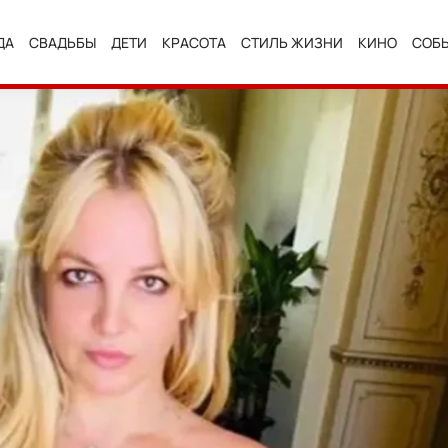
ДА
СВАДЬБЫ
ДЕТИ
КРАСОТА
СТИЛЬ ЖИЗНИ
КИНО
СОБ