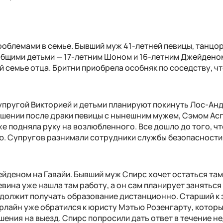
роблемами в семье. Бывший муж 41-летней певицы, танцо
 общими детьми — 17-летним Шоном и 16-летним Джейдено
 семье отца. Бритни приобрела особняк по соседству, ч
супругой Викторией и детьми планируют покинуть Лос-Ан
ешении после драки певицы с нынешним мужем, Сэмом Асг
же подняла руку на возлюбленного. Все дошло до того, чт
ю. Супругов разнимали сотрудники службы безопасности
йденом на Гавайи. Бывший муж Спирс хочет остаться там
ина уже нашла там работу, а он сам планирует заняться
должит получать образование дистанционно. Старший к 
рлайн уже обратился к юристу Мэтью Розенгарту, котор
ения на выезд. Спирс попросили дать ответ в течение не