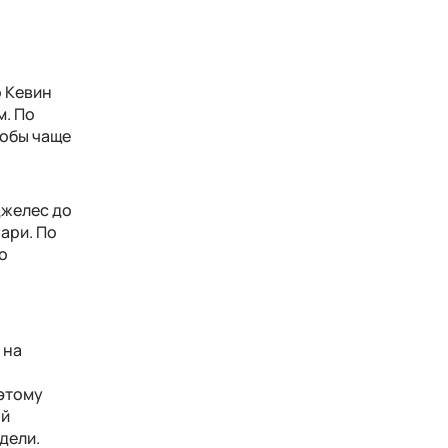
р Кевин
м. По
тобы чаще
джелес до
ари. По
о
 на
этому
ый
дели.