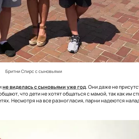
Бритни Спирс с сыновьями
и
не виделась с сыновьями уже год
. Они даже не присут
бщают, что дети не хотят общаться с мамой, так как им с
тях. Несмотря на все разногласия, парни надеются нала