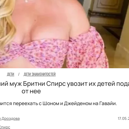
ДЕТИ
/
ДЕТИ ЗНАМЕНИТОСТЕЙ
ий муж Бритни Спирс увозит их детей по
от нее
вится переехать с Шоном и Джейденом на Гавайи.
я Дроздова
17.05.
Спирс