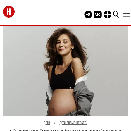
Перейти на главную
Telegram канал HEL
Группа HELLO В
Канал HELLO
ДЕТИ
/
ДЕТИ ЗНАМЕНИТОСТЕЙ