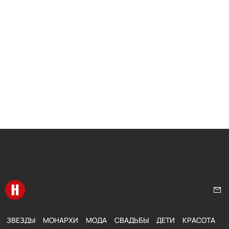
Перейти на главную
Нап
ЗВЕЗДЫ
МОНАРХИ
МОДА
СВАДЬБЫ
ДЕТИ
КРАСОТА