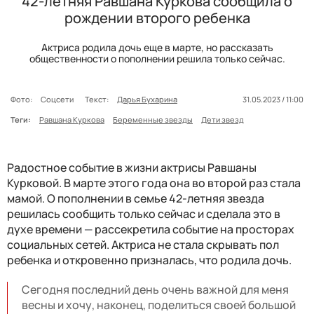
42-летняя Равшана Куркова сообщила о
рождении второго ребенка
Актриса родила дочь еще в марте, но рассказать
общественности о пополнении решила только сейчас.
Фото:
Соцсети
Текст:
Дарья Бухарина
31.05.2023 / 11:00
Теги:
Равшана Куркова
Беременные звезды
Дети звезд
Радостное событие в жизни актрисы Равшаны
Курковой. В марте этого года она во второй раз стала
мамой. О пополнении в семье 42-летняя звезда
решилась сообщить только сейчас и сделала это в
духе времени
—
рассекретила событие на просторах
социальных сетей. Актриса не стала скрывать пол
ребенка и откровенно призналась, что родила дочь.
Сегодня последний день очень важной для меня
весны и хочу, наконец, поделиться своей большой