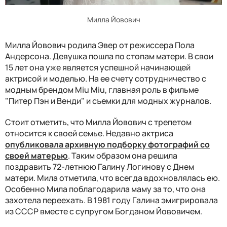
Милла Йовович
Милла Йовович родила Эвер от режиссера Пола
Андерсона. Девушка пошла по стопам матери. В свои
15 лет она уже является успешной начинающей
актрисой и моделью. На ее счету сотрудничество с
модным брендом Miu Miu, главная роль в фильме
"Питер Пэн и Венди" и съемки для модных журналов.
Стоит отметить, что Милла Йовович с трепетом
относится к своей семье. Недавно актриса
опубликовала архивную подборку фотографий со
своей матерью
. Таким образом она решила
поздравить 72-летнюю Галину Логинову с Днем
матери. Мила отметила, что всегда вдохновлялась ею.
Особенно Мила поблагодарила маму за то, что она
захотела переехать. В 1981 году Галина эмигрировала
из СССР вместе с супругом Богданом Йововичем.