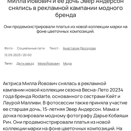
Милла Йовович и ее дочь Эвер Андерсон
снялись в рекламной кампании модного
бренда
Они продемонстрировали платья из новой коллекции марки на
фоне цветочных композиций.
Фото:
Социальные сети
Текст:
Анастасия Дроздова
12.09.2023 / 20:00
Теги:
Дети звезд
Мила Йовович
Мода
Актриса Милла Йовович снялась в рекламной
кампании новой коллекции сезона Весна-Лето 20234
года бренда Rodarte, основанного сестрами Кейт и
Лаурой Малливи. В фотосессии также приняла участие
ее старшая дочь, 15-летняя Эвер Андерсон. Мама и
дочка позировали модному фотографу Дарье Кобаяши
Рич. Они продемонстрировали платья из новой
коллекции марки на фоне цветочных композиций. На