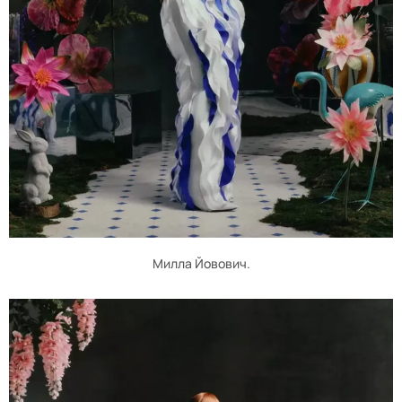
Милла Йовович.