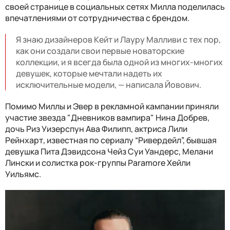
своей странице в социальных сетях Милла поделилась
впечатлениями от сотрудничества с брендом.
Я знаю дизайнеров Кейт и Лауру Малливи с тех пор,
как они создали свои первые новаторские
коллекции, и я всегда была одной из многих-многих
девушек, которые мечтали надеть их
исключительные модели, — написала Йовович.
Помимо Миллы и Эвер в рекламной кампании приняли
участие звезда "Дневников вампира" Нина Добрев,
дочь Риз Уизерспун Ава Филипп, актриса Лили
Рейнхарт, известная по сериалу “Ривердейл”, бывшая
девушка Пита Дэвидсона Чейз Суи Уандерс, Мелани
Лински и солистка рок-группы Paramore Хейли
Уильямс.