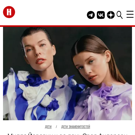
Перейти на главную
Telegram канал HEL
Группа HELLO В
Канал HELLO
ДЕТИ
/
ДЕТИ ЗНАМЕНИТОСТЕЙ