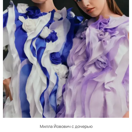
Милла Йовович с дочерью