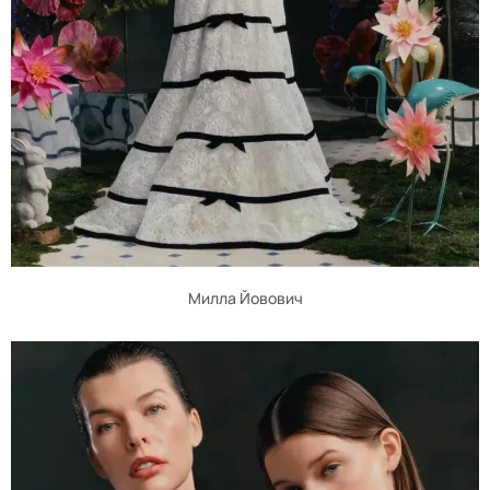
Милла Йовович