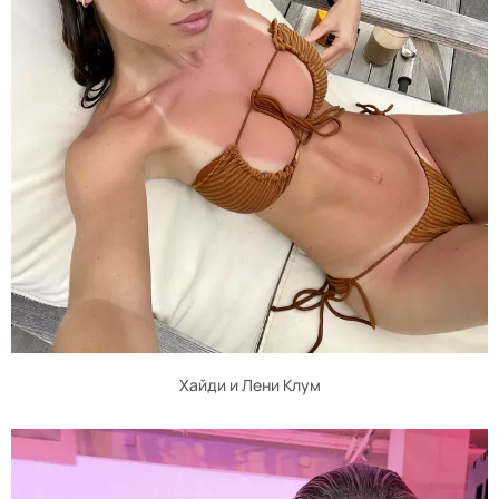
Хайди и Лени Клум