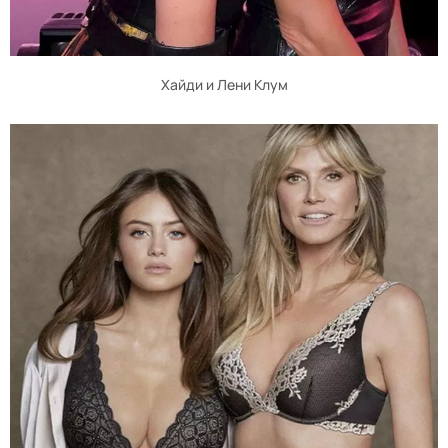
Хайди и Лени Клум