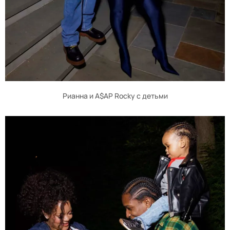
Рианна и A$AP Rocky с детьми