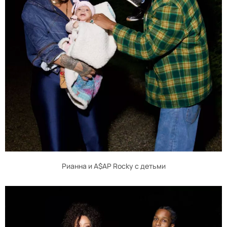
Рианна и A$AP Rocky с детьми