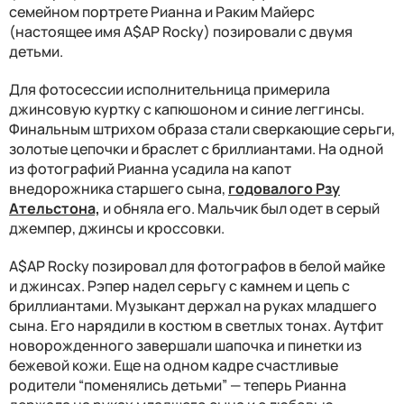
семейном портрете Рианна и Раким Майерс
(настоящее имя A$AP Rocky) позировали с двумя
детьми.
Для фотосессии исполнительница примерила
джинсовую куртку с капюшоном и синие леггинсы.
Финальным штрихом образа стали сверкающие серьги,
золотые цепочки и браслет с бриллиантами. На одной
из фотографий Рианна усадила на капот
внедорожника старшего сына,
годовалого Рзу
Ательстона,
и обняла его. Мальчик был одет в серый
джемпер, джинсы и кроссовки.
A$AP Rocky позировал для фотографов в белой майке
и джинсах. Рэпер надел серьгу с камнем и цепь с
бриллиантами. Музыкант держал на руках младшего
сына. Его нарядили в костюм в светлых тонах. Аутфит
новорожденного завершали шапочка и пинетки из
бежевой кожи. Еще на одном кадре счастливые
родители “поменялись детьми” — теперь Рианна