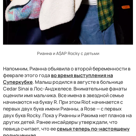
Рианна и A$AP Rocky с детьми
Напомним, Рианна объявила о второй беременности в
феврале этого года
во время выступления на
Суперкубке
. Малыш родился в августе в больнице
Cedar Sinai в Лос-Анджелесе. Внимательные фанаты
оценили имя мальчика. Все имена в звездной семье
начинаются на букву R. При этом Riot начинается с
первых двух букв имени Рианны, а Rose — с первых
двух букв Rocky. Пока у Рианны и Ракима нет планов на
других детей. Ранее инсайдеры утверждали, что
певица считает, что ее
семья теперь по-настоящему
полноценная
.