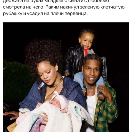
держала на руках младшего сына и с любовью
смотрела на него. Раким накинул зеленую клетчатую
рубашку и усадил на плечи первенца.