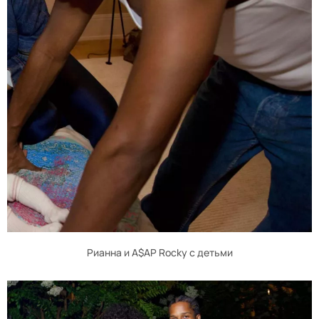
Рианна и A$AP Rocky с детьми