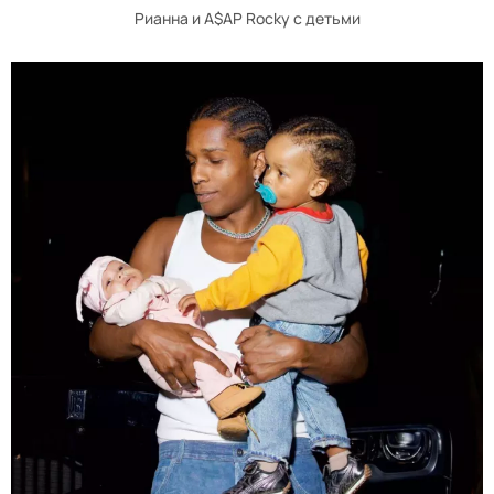
Рианна и A$AP Rocky с детьми