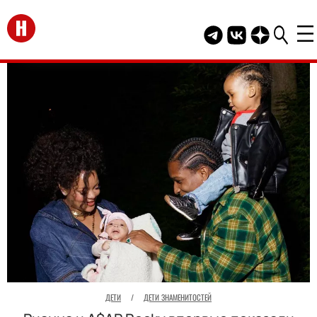
Перейти на главную
Telegram канал HEL
Группа HELLO В
Канал HELLO
ДЕТИ
/
ДЕТИ ЗНАМЕНИТОСТЕЙ