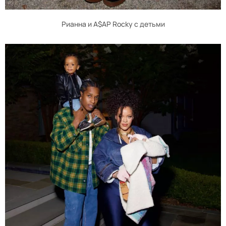
Рианна и A$AP Rocky с детьми