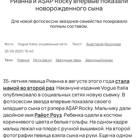
Рианна и A$AP Rocky впервые показали
новорожденного сына
Для новой фотосессии звездное семейство позировало
полным составом.
Фото:
Vogue Italia, социальные сети
Текст:
Анастасия Дроздова
20.09.2023 / 10:40
Теги:
Рианна
Дети звезд
Звездные пары
Звездный роман
35-летняя певица Рианна в августе этого года
стала
мамой во второй раз
. Накануне издание Vogue Italia
опубликовало в социальных сетях новую съемку. В
фотосессии звезда впервые показала своего
младшего сына от рэпера A$AP Rocky. Мальчику дали
двойное имя
Райот Роуз
. Ребенка одели в костюм
коричневого цвета и белые гольфы. На одном кадре
малыш лежал на пледе с ручной вышивкой. На второй
фотографии певица взяла сына на руки. Еще на одном