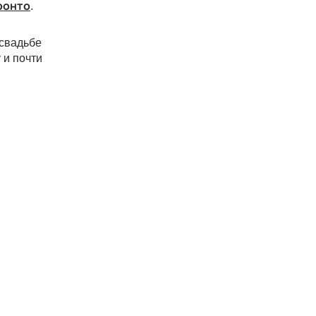
ронто
.
 свадьбе
 и почти