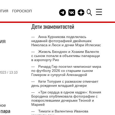
ЫТИЯ
ГОРОСКОП
Telegram канал HELLO
Группа HELLO Вконтакт
Канал HELLO в Дз
Дети знаменитостей
Анна Курникова поделилась
ия
недавней фотографией двойняшек
Николаса и Люси и дочки Мэри Иглесиас
Жизель Бюндхен и Хоаким Валенте
с сыном попали в объективы папарацци
в аэропорту Рио
Ричард Гир посетил чемпионат мира
по футболу 2026 со старшим сыном
2023 / 13:10
Гомером и супругой Алехандрой
Кети Топурия с размахом отмечает
день рождения младшей дочери
«Три сердца в одном кадре»: Ксения
Бородина опубликовала фотографии с
повзрослевшими дочерьми Теоной и
Марией
ное
,
пара
Тимати и Валентина Иванова