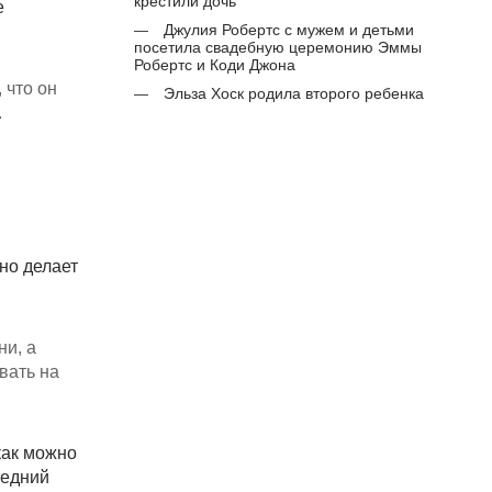
крестили дочь
е
Джулия Робертс с мужем и детьми
посетила свадебную церемонию Эммы
Робертс и Коди Джона
 что он
Эльза Хоск родила второго ребенка
.
но делает
ни, а
вать на
как можно
ледний