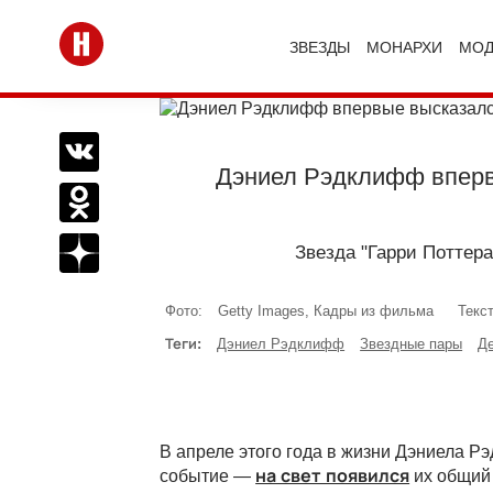
Перейти на главную
ЗВЕЗДЫ
МОНАРХИ
МО
Поделиться Вконтакте
Дэниел Рэдклифф вперв
Поделиться в Одноклассниках
Подписаться на нас в Дзен
Звезда "Гарри Поттера
Фото:
Getty Images, Кадры из фильма
Текст
Теги:
Дэниел Рэдклифф
Звездные пары
Де
В апреле этого года в жизни Дэниела 
событие —
на свет появился
их общий 