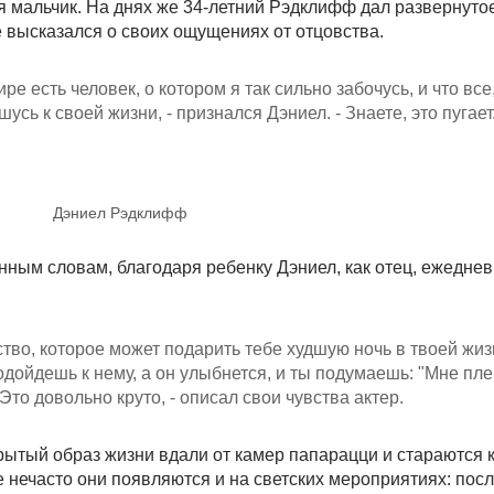
я мальчик. На днях же 34-летний Рэдклифф дал развернуто
 высказался о своих ощущениях от отцовства.
ре есть человек, о котором я так сильно забочусь, и что все,
ошусь к своей жизни, - признался Дэниел. - Знаете, это пугает
Дэниел Рэдклифф
енным словам, благодаря ребенку Дэниел, как отец, ежеднев
ство, которое может подарить тебе худшую ночь в твоей жиз
дойдешь к нему, а он улыбнется, и ты подумаешь: "Мне пле
 Это довольно круто, - описал свои чувства актер.
рытый образ жизни вдали от камер папарацци и стараются 
е нечасто они появляются и на светских мероприятиях: пос