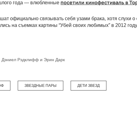
ошлого года — влюбленные
посетили кинофестиваль в То
ешат официально связывать себя узами брака, хотя слухи о
лись на съемках картины “Убей своих любимых” в 2012 году
Дэниел Рэдклифф и Эрин Дарк
ФФ
ЗВЕЗДНЫЕ ПАРЫ
ДЕТИ ЗВЕЗД