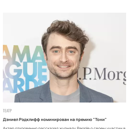
ТЕАТР
Дэниел Рэдклифф номинирован на премию "Тони"
Актер откровенно рассказал журналу People о своем участии в