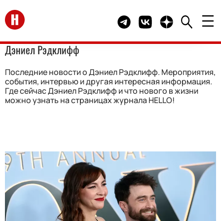
Перейти на главную
Telegram канал HELLO
Группа HELLO Вконта
Канал HELLO в 
Дэниел Рэдклифф
Последние новости о Дэниел Рэдклифф. Мероприятия,
события, интервью и другая интересная информация.
Где сейчас Дэниел Рэдклифф и что нового в жизни
можно узнать на страницах журнала HELLO!