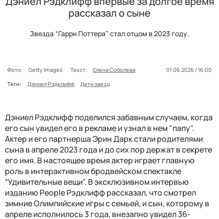
Дэниел Рэдклифф впервые за долгое время
рассказал о сыне
Звезда “Гарри Поттера” стал отцом в 2023 году.
Фото:
Getty Images
Текст:
Елена Соболева
01.06.2026 / 16:00
Теги:
Дэниел Рэдклифф
Дети звезд
Дэниел Рэдклифф поделился забавным случаем, когда
его сын увидел его в рекламе и узнал в нем "папу".
Актер и его партнерша Эрин Дарк стали родителями
сына в апреле 2023 года и до сих пор держат в секрете
его имя. В настоящее время актер играет главную
роль в интерактивном бродвейском спектакле
“Удивительные вещи". В эксклюзивном интервью
изданию People Рэдклифф рассказал, что смотрел
зимние Олимпийские игры с семьей, и сын, которому в
апреле исполнилось 3 года, внезапно увидел 36-