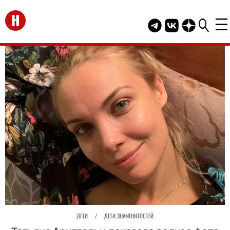
Перейти на главную
Telegram канал HEL
Группа HELLO В
Канал HELLO
ДЕТИ
/
ДЕТИ ЗНАМЕНИТОСТЕЙ