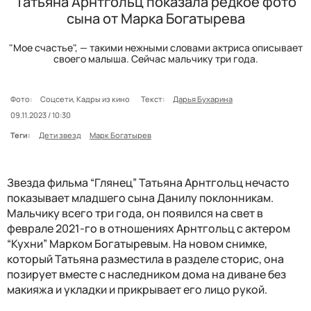
Татьяна Арнтгольц показала редкое фото
сына от Марка Богатырева
"Мое счастье", — такими нежными словами актриса описывает
своего малыша. Сейчас мальчику три года.
Фото:
Соцсети, Кадры из кино
Текст:
Дарья Бухарина
09.11.2023 / 10:30
Теги:
Дети звезд
Марк Богатырев
Звезда фильма “Глянец” Татьяна Арнтгольц нечасто
показывает младшего сына Данилу поклонникам.
Мальчику всего три года, он появился на свет в
феврале 2021-го в отношениях Арнтгольц с актером
“Кухни” Марком Богатыревым. На новом снимке,
который Татьяна разместила в разделе сторис, она
позирует вместе с наследником дома на диване без
макияжа и укладки и прикрывает его лицо рукой.