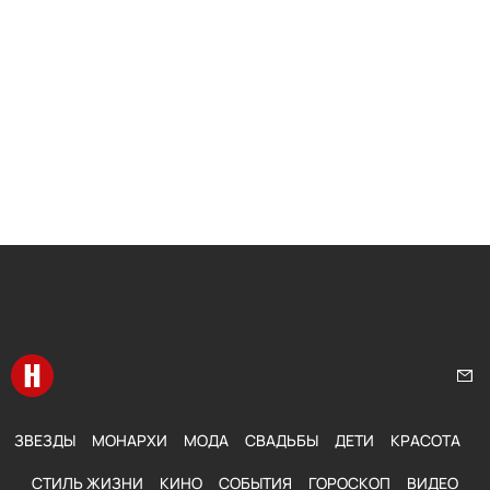
Перейти на главную
Нап
ЗВЕЗДЫ
МОНАРХИ
МОДА
СВАДЬБЫ
ДЕТИ
КРАСОТА
СТИЛЬ ЖИЗНИ
КИНО
СОБЫТИЯ
ГОРОСКОП
ВИДЕО