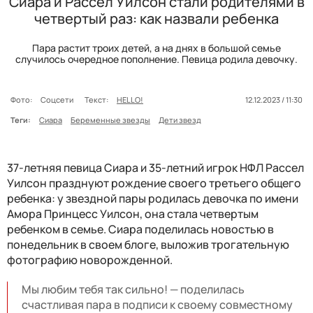
Сиара и Рассел Уилсон стали родителями в
четвертый раз: как назвали ребенка
Пара растит троих детей, а на днях в большой семье
случилось очередное пополнение. Певица родила девочку.
Фото:
Соцсети
Текст:
HELLO!
12.12.2023 / 11:30
Теги:
Сиара
Беременные звезды
Дети звезд
37-летняя певица Сиара и 35-летний игрок НФЛ Рассел
Уилсон празднуют рождение своего третьего общего
ребенка: у звездной пары родилась девочка по имени
Амора Принцесс Уилсон, она стала четвертым
ребенком в семье. Сиара поделилась новостью в
понедельник в своем блоге, выложив трогательную
фотографию новорожденной.
Мы любим тебя так сильно! — поделилась
счастливая пара в подписи к своему совместному