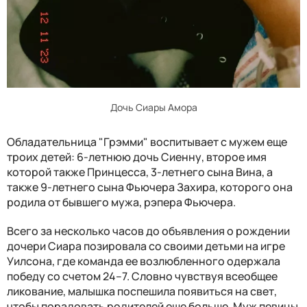
Дочь Сиары Амора
Обладательница "Грэмми" воспитывает с мужем еще
троих детей: 6-летнюю дочь Сиенну, второе имя
которой также Принцесса, 3-летнего сына Вина, а
также 9-летнего сына Фьючера Захира, которого она
родила от бывшего мужа, рэпера Фьючера.
Всего за несколько часов до объявления о рождении
дочери Сиара позировала со своими детьми на игре
Уилсона, где команда ее возлюбленного одержала
победу со счетом 24–7. Словно чувствуя всеобщее
ликование, малышка поспешила появиться на свет,
чтобы порадовать родителей еще больше. Муж певицы