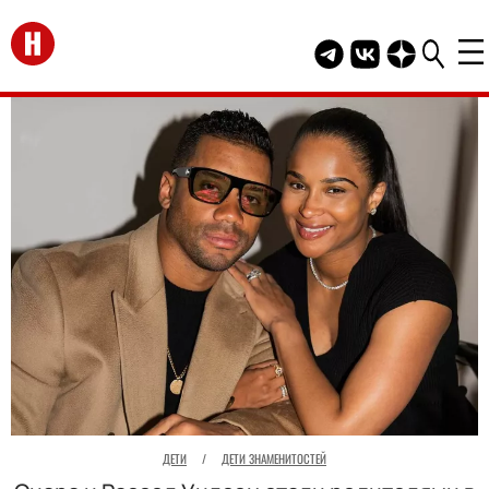
Перейти на главную
Telegram канал HEL
Группа HELLO В
Канал HELLO
ДЕТИ
/
ДЕТИ ЗНАМЕНИТОСТЕЙ