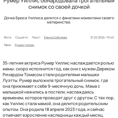
Румер Уиллис обнародовала трогательный
снимок со своей дочкой
Дочка Брюса Уиллиса делится с фанатами моментами своего
материнства.
Фото:
Соцсети
Текст:
Елена Соболева
21.02.2024 / 13:40
Теги:
Румер Уиллис
35-летняя актриса Румер Уиллис наслаждается ролью
мамы: скоро исполнится год, как они с мужем Дереком
Ричардом Томасом стали родителями малышки
Луэтты. Румер выложила трогательный снимок. где
она прижимает к себе 9-месячную дочь. Мама с
малышкой нежились в постели, наслаждаясь
временем, которое проводят друг с другом. С тех пор,
как Уиллис стала мамой, она делится родительским
опытом. Она родила 18 апреля 2023 года, и сейчас
отмечает взросление наследницы каждый месяц.