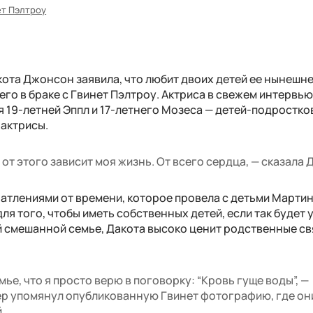
ет Пэлтроу
кота Джонсон заявила, что любит двоих детей ее нынешн
его в браке с Гвинет Пэлтроу. Актриса в свежем интервь
ля 19-летней Эппл и 17-летнего Мозеса — детей-подростко
-актрисы.
 от этого зависит моя жизнь. От всего сердца, — сказала 
атлениями от времени, которое провела с детьми Мартин
 для того, чтобы иметь собственных детей, если так будет
й смешанной семье, Дакота высоко ценит родственные св
мье, что я просто верю в поговорку: “Кровь гуще воды”, —
ер упомянул опубликованную Гвинет фотографию, где он
.