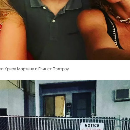
ти Криса Мартина и Гвинет Пэлтроу