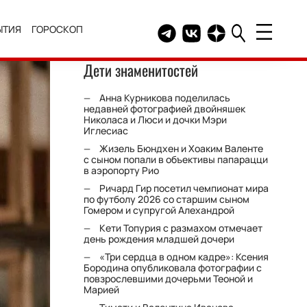
ЫТИЯ
ГОРОСКОП
Telegram канал HELLO
Группа HELLO Вконтакт
Канал HELLO в Дзе
Дети знаменитостей
Анна Курникова поделилась
недавней фотографией двойняшек
Николаса и Люси и дочки Мэри
Иглесиас
Жизель Бюндхен и Хоаким Валенте
с сыном попали в объективы папарацци
в аэропорту Рио
Ричард Гир посетил чемпионат мира
по футболу 2026 со старшим сыном
Гомером и супругой Алехандрой
Кети Топурия с размахом отмечает
день рождения младшей дочери
«Три сердца в одном кадре»: Ксения
Бородина опубликовала фотографии с
повзрослевшими дочерьми Теоной и
Марией