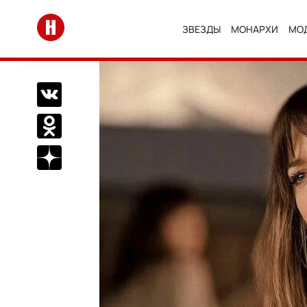
Перейти на главную
ЗВЕЗДЫ
МОНАРХИ
МО
Поделиться Вконтакте
Поделиться в Одноклассниках
Подписаться на нас в Дзен