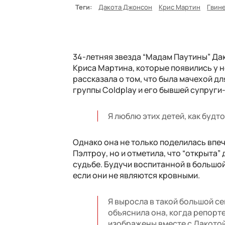
Теги:
Дакота Джонсон
Крис Мартин
Гвин
34-летняя звезда “Мадам Паутины” Да
Криса Мартина, которые появились у н
рассказала о том, что была мачехой д
группы Coldplay и его бывшей супруги
Я люблю этих детей, как будто
Однако она не только поделилась впеч
Пэлтроу, но и отметила, что “открыта”
судьбе. Будучи воспитанной в большо
если они не являются кровными.
Я выросла в такой большой се
объяснила она, когда репорт
изображены вместе с Дакотой