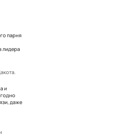
его парня
ю
в лидера
Дакота.
а и
 угодно
язи, даже
и