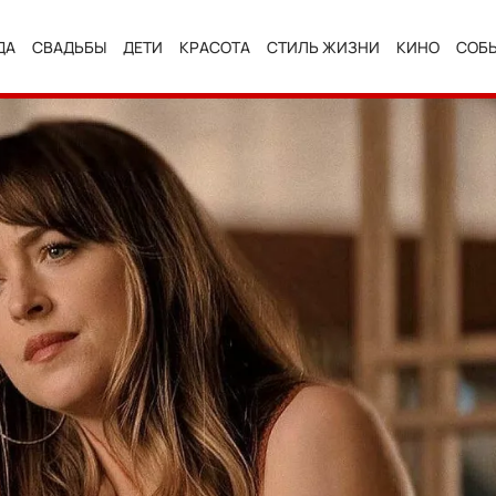
ДА
СВАДЬБЫ
ДЕТИ
КРАСОТА
СТИЛЬ ЖИЗНИ
КИНО
СОБ