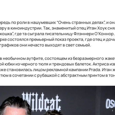
редь по роли в нашумевших “Очень странных делах”, и он
ру в киноиндустрии. Так, знаменитый отец Итан Хоук сня
кошка”, где та сыграла писательницу Флэннери О’Коннор.
орке состоялся премьерный показ проекта, где отец и доч
графиков они нечасто выходят в свет семьей.
в необычном аутфите, состоящем из безразмерного жаке
й юбки из черного тюля и трендовых балеток. Актриса и
аже становилась лицом рекламной кампании Prada. Итан ж
тюм в сочетании с рубашкой с абстрактным принтом в тон