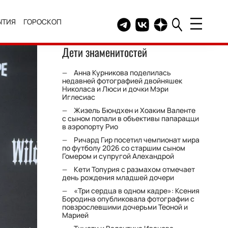
ЫТИЯ
ГОРОСКОП
Telegram канал HELLO
Группа HELLO Вконтакт
Канал HELLO в Дзе
Дети знаменитостей
Анна Курникова поделилась
недавней фотографией двойняшек
Николаса и Люси и дочки Мэри
Иглесиас
Жизель Бюндхен и Хоаким Валенте
с сыном попали в объективы папарацци
в аэропорту Рио
Ричард Гир посетил чемпионат мира
по футболу 2026 со старшим сыном
Гомером и супругой Алехандрой
Кети Топурия с размахом отмечает
день рождения младшей дочери
«Три сердца в одном кадре»: Ксения
Бородина опубликовала фотографии с
повзрослевшими дочерьми Теоной и
Марией