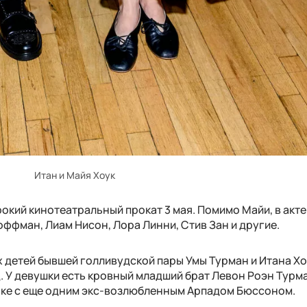
Итан и Майя Хоук
рокий кинотеатральный прокат 3 мая. Помимо Майи, в акт
ффман, Лиам Нисон, Лора Линни, Стив Зан и другие.
х детей бывшей голливудской пары Умы Турман и Итана Хо
д. У девушки есть кровный младший брат Левон Роэн Турм
аке с еще одним экс-возлюбленным Арпадом Бюссоном.