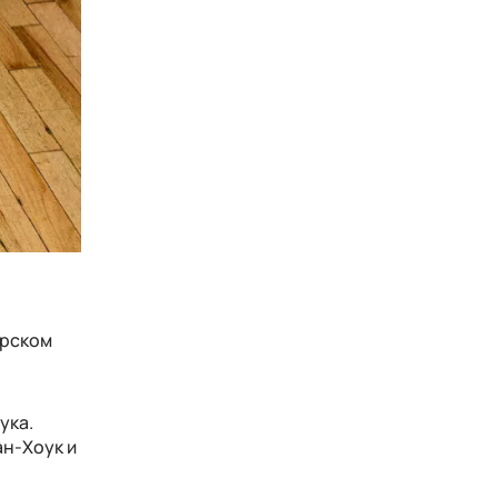
ерском
ука.
ан-Хоук и