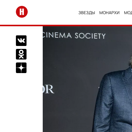
Перейти на главную
ЗВЕЗДЫ
МОНАРХИ
МО
Поделиться Вконтакте
Поделиться в Одноклассниках
Подписаться на нас в Дзен