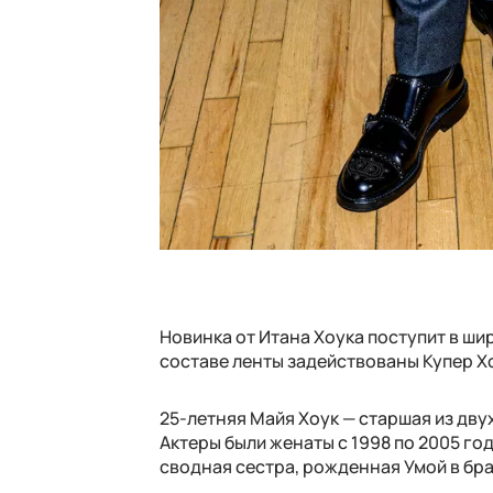
Новинка от Итана Хоука поступит в ши
составе ленты задействованы Купер Хо
25-летняя Майя Хоук — старшая из дву
Актеры были женаты с 1998 по 2005 го
сводная сестра, рожденная Умой в бр