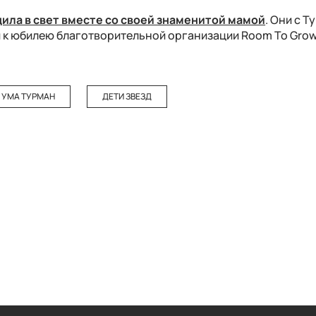
ила в свет вместе со своей знаменитой мамой
. Они с Т
 к юбилею благотворительной организации Room To Grow
УМА ТУРМАН
ДЕТИ ЗВЕЗД