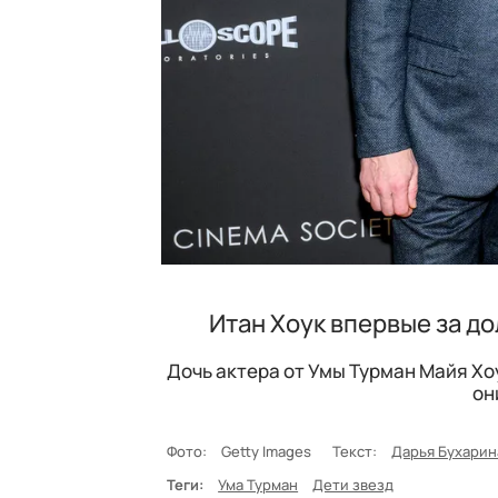
Итан Хоук впервые за д
Дочь актера от Умы Турман Майя Хо
он
Фото:
Getty Images
Текст:
Дарья Бухарин
Теги:
Ума Турман
Дети звезд