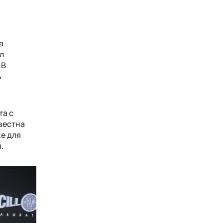
а
л
 В
ь
та с
звестна
е для
.