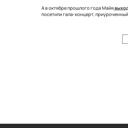
А в октябре прошлого года Майя
выход
посетили гала-концерт, приуроченный