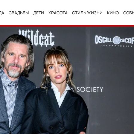
ДА
СВАДЬБЫ
ДЕТИ
КРАСОТА
СТИЛЬ ЖИЗНИ
КИНО
СОБ