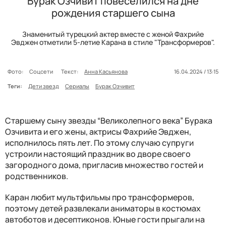
Бурак Озчивит повеселился на дне
рождения старшего сына
Знаменитый турецкий актер вместе с женой Фахрийе
Эвджен отметили 5-летие Карана в стиле "Трансформеров".
Фото:
Соцсети
Текст:
Анна Касьянова
16.04.2024 / 13:15
Теги:
Дети звезд
Сериалы
Бурак Озчивит
Старшему сыну звезды “Великолепного века” Бурака
Озчивита и его жены, актрисы Фахрийе Эвджен,
исполнилось пять лет. По этому случаю супруги
устроили настоящий праздник во дворе своего
загородного дома, пригласив множество гостей и
родственников.
Каран любит мультфильмы про трансформеров,
поэтому детей развлекали аниматоры в костюмах
автоботов и десептиконов. Юные гости прыгали на