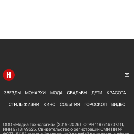
Перейти на главную
Нап
ЗВЕЗДЫ
МОНАРХИ
МОДА
СВАДЬБЫ
ДЕТИ
КРАСОТА
СТИЛЬ ЖИЗНИ
КИНО
СОБЫТИЯ
ГОРОСКОП
ВИДЕО
ООО «Медиа Технология» (2019-2026). ОГРН 1197746707311,
ИНН 9718149525. Свидетельство о регистрации СМИ ПИ №
ФС77- 81184 выдано Федеральной службой по надзору в сфере