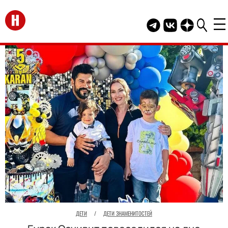
Перейти на главную
Telegram канал HEL
Группа HELLO В
Канал HELLO
ДЕТИ
/
ДЕТИ ЗНАМЕНИТОСТЕЙ