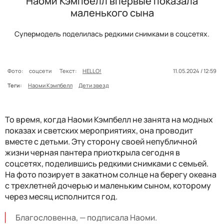
Наоми Кэмпбелл впервые показала
маленького сына
Супермодель поделилась редкими снимками в соцсетях.
Фото:
соцсети
Текст:
HELLO!
11.05.2024 / 12:59
Теги:
Наоми Кэмпбелл
Дети звезд
То время, когда Наоми Кэмпбелл не занята на модных
показах и светских мероприятиях, она проводит
вместе с детьми. Эту сторону своей непубличной
жизни черная пантера приоткрыла сегодня в
соцсетях, поделившись редкими снимками с семьей.
На фото позирует в закатном солнце на берегу океана
с трехлетней дочерью и маленьким сыном, которому
через месяц исполнится год.
Благословенна, — подписала Наоми.