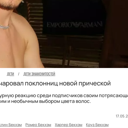
ДЕТИ
/
ДЕТИ ЗНАМЕНИТОСТЕЙ
чаровал поклонниц новой прической
бурную реакцию среди подписчиков своим потрясающ
им и необычным выбором цвета волос.
17.05.2
клин Бекхэм
Ромео Бекхэм
Харпер Бекхэм
Круз Бекхэм