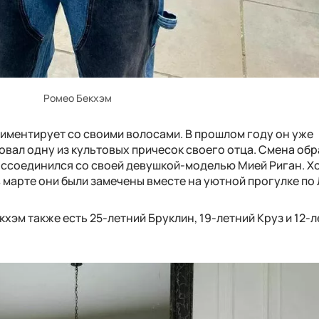
Ромео Бекхэм
риментирует со своими волосами. В прошлом году он уже
овал одну из культовых причесок своего отца. Смена обр
воссоединился со своей девушкой-моделью Мией Риган. Хо
 марте они были замечены вместе на уютной прогулке по
хэм также есть 25-летний Бруклин, 19-летний Круз и 12-