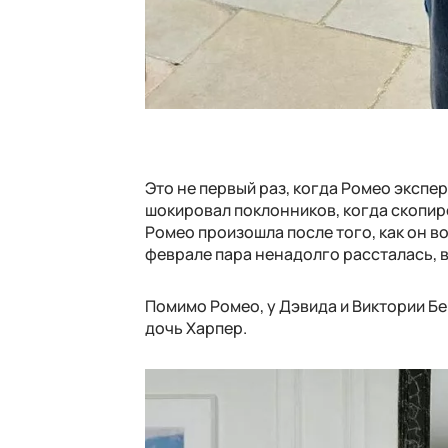
Это не первый раз, когда Ромео экспе
шокировал поклонников, когда скопир
Ромео произошла после того, как он 
феврале пара ненадолго рассталась, в
Помимо Ромео, у Дэвида и Виктории Бек
дочь Харпер.