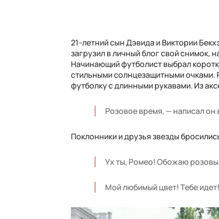
21-летний сын Дэвида и Виктории Бекхэ
загрузил в личный блог свой снимок, 
Начинающий футболист выбрал коротк
стильными солнцезащитными очками. Р
футболку с длинными рукавами. Из ак
Розовое время, — написал он 
Поклонники и друзья звезды бросилис
Ух ты, Ромео! Обожаю розовы
Мой любимый цвет! Тебе идет