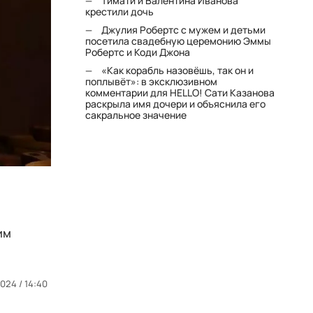
Тимати и Валентина Иванова
крестили дочь
Джулия Робертс с мужем и детьми
посетила свадебную церемонию Эммы
Робертс и Коди Джона
«Как корабль назовёшь, так он и
поплывёт»: в эксклюзивном
комментарии для HELLO! Сати Казанова
раскрыла имя дочери и объяснила его
сакральное значение
им
024 / 14:40