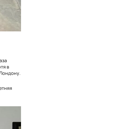
аза
тя в
 Лондону.
летняя