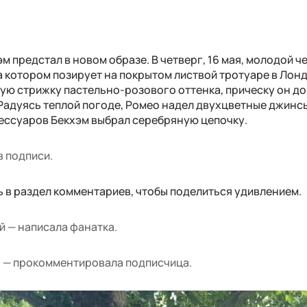
м предстал в новом образе. В четверг, 16 мая, молодой ч
на котором позирует на покрытом листвой тротуаре в Лон
ую стрижку пастельно-розового оттенка, прическу он д
адуясь теплой погоде, Ромео надел двухцветные джинсы
сессуаров Бекхэм выбрал серебряную цепочку.
в подписи.
ь в раздел комментариев, чтобы поделиться удивлением.
й — написала фанатка.
! — прокомментировала подписчица.