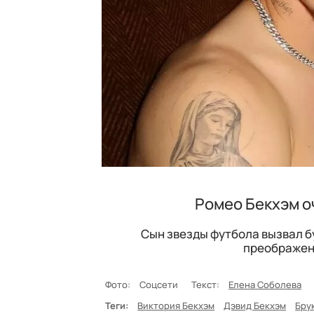
Ромео Бекхэм о
Сын звезды футбола вызвал 
преображен
Фото:
Соцсети
Текст:
Елена Соболева
Теги:
Виктория Бекхэм
Дэвид Бекхэм
Бру