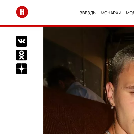
Перейти на главную
ЗВЕЗДЫ
МОНАРХИ
МО
Поделиться Вконтакте
Поделиться в Одноклассниках
Подписаться на нас в Дзен