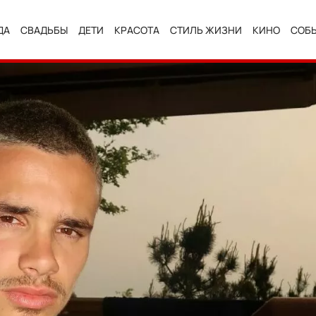
ДА
СВАДЬБЫ
ДЕТИ
КРАСОТА
СТИЛЬ ЖИЗНИ
КИНО
СОБ