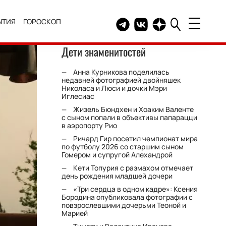
ЫТИЯ
ГОРОСКОП
Telegram канал HELLO
Группа HELLO Вконтакт
Канал HELLO в Дзе
Дети знаменитостей
Анна Курникова поделилась
недавней фотографией двойняшек
Николаса и Люси и дочки Мэри
Иглесиас
Жизель Бюндхен и Хоаким Валенте
с сыном попали в объективы папарацци
в аэропорту Рио
Ричард Гир посетил чемпионат мира
по футболу 2026 со старшим сыном
Гомером и супругой Алехандрой
Кети Топурия с размахом отмечает
день рождения младшей дочери
«Три сердца в одном кадре»: Ксения
Бородина опубликовала фотографии с
повзрослевшими дочерьми Теоной и
Марией