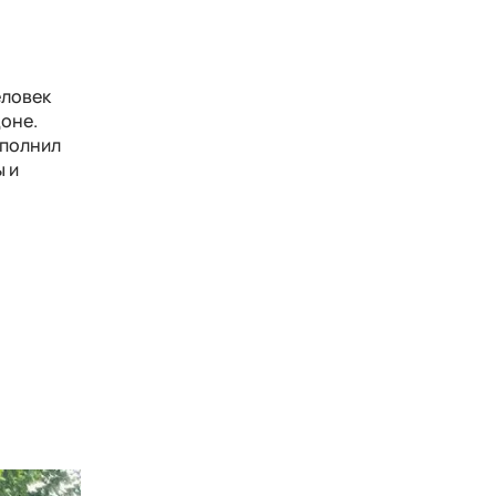
еловек
доне.
ополнил
 и