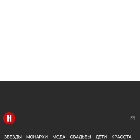
Перейти на главную
Нап
ЗВЕЗДЫ
МОНАРХИ
МОДА
СВАДЬБЫ
ДЕТИ
КРАСОТА