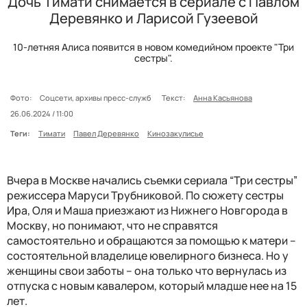
Дочь Тимати снимается в сериале с Павлом
Деревянко и Ларисой Гузеевой
10-летняя Алиса появится в новом комедийном проекте "Три
сестры".
Фото:
Соцсети, архивы пресс-служб
Текст:
Анна Касьянова
26.06.2024 / 11:00
Теги:
Тимати
Павел Деревянко
Кинозакулисье
Вчера в Москве начались съемки сериала “Три сестры”
режиссера Маруси Трубниковой. По сюжету сестры
Ира, Оля и Маша приезжают из Нижнего Новгорода в
Москву, но понимают, что не справятся
самостоятельно и обращаются за помощью к матери –
состоятельной владелице ювелирного бизнеса. Но у
женщины свои заботы – она только что вернулась из
отпуска с новым кавалером, который младше нее на 15
лет.