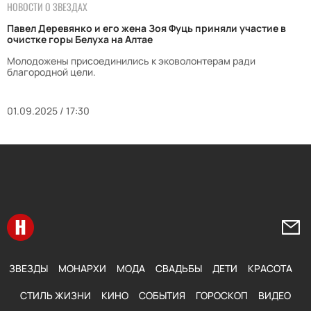
НОВОСТИ О ЗВЕЗДАХ
Павел Деревянко и его жена Зоя Фуць приняли участие в
очистке горы Белуха на Алтае
Молодожены присоединились к эковолонтерам ради
благородной цели.
01.09.2025 / 17:30
Перейти на главную
Напи
ЗВЕЗДЫ
МОНАРХИ
МОДА
СВАДЬБЫ
ДЕТИ
КРАСОТА
СТИЛЬ ЖИЗНИ
КИНО
СОБЫТИЯ
ГОРОСКОП
ВИДЕО