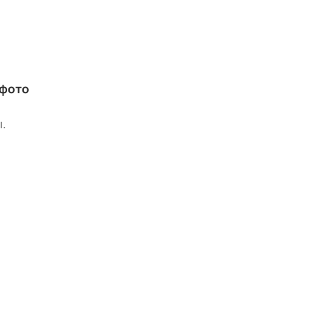
 фото
.