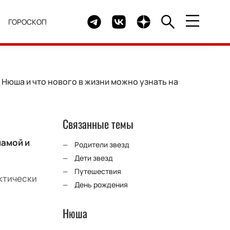
Telegram канал HELLO
Группа HELLO Вконтакте
Канал HELLO в Дзен
Я
ГОРОСКОП
 Нюша и что нового в жизни можно узнать на
Связанные темы
мамой и
Родители звезд
Дети звезд
Путешествия
ктически
День рождения
Нюша