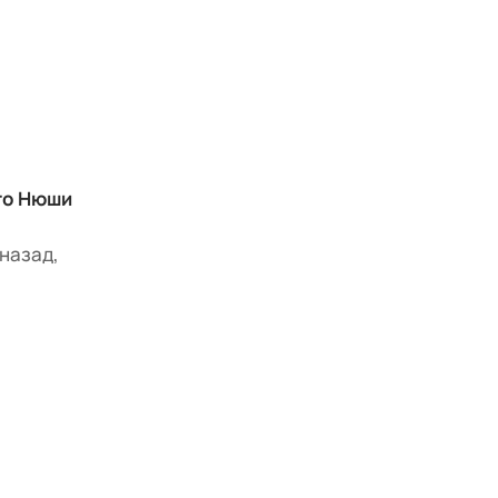
го Нюши
назад,