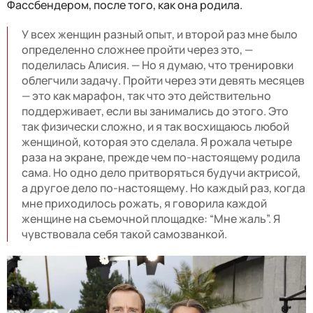
Фассбендером, после того, как она родила.
У всех женщин разный опыт, и второй раз мне было
определенно сложнее пройти через это, —
поделилась Алисия. — Но я думаю, что тренировки
облегчили задачу. Пройти через эти девять месяцев
— это как марафон, так что это действительно
поддерживает, если вы занимались до этого. Это
так физически сложно, и я так восхищаюсь любой
женщиной, которая это сделала. Я рожала четыре
раза на экране, прежде чем по-настоящему родила
сама. Но одно дело притворяться будучи актрисой,
а другое дело по-настоящему. Но каждый раз, когда
мне приходилось рожать, я говорила каждой
женщине на съемочной площадке: “Мне жаль”. Я
чувствовала себя такой самозванкой.