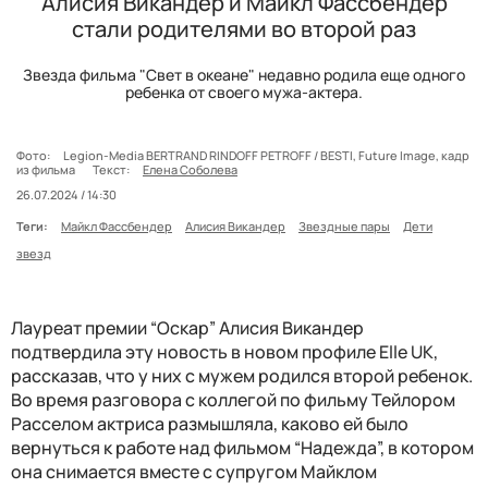
Алисия Викандер и Майкл Фассбендер
стали родителями во второй раз
Звезда фильма "Свет в океане" недавно родила еще одного
ребенка от своего мужа-актера.
Фото:
Legion-Media BERTRAND RINDOFF PETROFF / BESTI, Future Image, кадр
из фильма
Текст:
Елена Соболева
26.07.2024 / 14:30
Теги:
Майкл Фассбендер
Алисия Викандер
Звездные пары
Дети
звезд
Лауреат премии “Оскар” Алисия Викандер
подтвердила эту новость в новом профиле Elle UK,
рассказав, что у них с мужем родился второй ребенок.
Во время разговора с коллегой по фильму Тейлором
Расселом актриса размышляла, каково ей было
вернуться к работе над фильмом “Надежда”, в котором
она снимается вместе с супругом Майклом