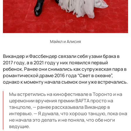
Майкл и Алисия
Викандер и Фассбендер связали себя узами брака в
2017 году, а в 2021 году у них появился первый
ребенок. Ранее они снимались как супружеская пара в
романтической драме 2016 года “Свет в океане”,
однако к моменту начала съемок они уже встречались.
Мы встретились на кинофестивале в Торонто и на
церемонии вручения премии BAFTA просто на
танцполе, — ранее рассказывала Викандер в
интервью. — Я думала, что хорошо танцую, пока она
не начала это делать и не поняла, что обе ноги
ведущие.