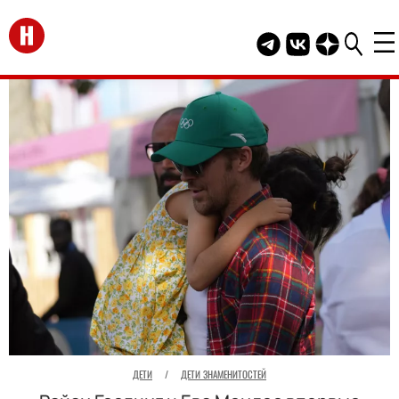
Перейти на главную
Telegram канал HEL
Группа HELLO В
Канал HELLO
ДЕТИ
/
ДЕТИ ЗНАМЕНИТОСТЕЙ