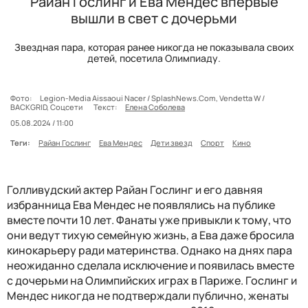
Райан Гослинг и Ева Мендес впервые
вышли в свет с дочерьми
Звездная пара, которая ранее никогда не показывала своих
детей, посетила Олимпиаду.
Фото:
Legion-Media Aissaoui Nacer / SplashNews.Com, Vendetta W /
BACKGRID, Соцсети
Текст:
Елена Соболева
05.08.2024 / 11:00
Теги:
Райан Гослинг
Ева Мендес
Дети звезд
Спорт
Кино
Голливудский актер Райан Гослинг и его давняя
избранница Ева Мендес не появлялись на публике
вместе почти 10 лет. Фанаты уже привыкли к тому, что
они ведут тихую семейную жизнь, а Ева даже бросила
кинокарьеру ради материнства. Однако на днях пара
неожиданно сделала исключение и появилась вместе
с дочерьми на Олимпийских играх в Париже. Гослинг и
Мендес никогда не подтверждали публично, женаты