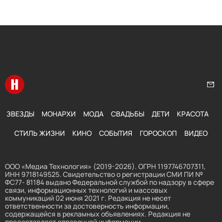
Перейти на главную
Нап
ЗВЕЗДЫ
МОНАРХИ
МОДА
СВАДЬБЫ
ДЕТИ
КРАСОТА
СТИЛЬ ЖИЗНИ
КИНО
СОБЫТИЯ
ГОРОСКОП
ВИДЕО
ООО «Медиа Технология» (2019-2026). ОГРН 1197746707311,
ИНН 9718149525. Свидетельство о регистрации СМИ ПИ №
ФС77- 81184 выдано Федеральной службой по надзору в сфере
связи, информационных технологий и массовых
коммуникаций 02 июня 2021 г. Редакция не несет
ответственности за достоверность информации,
содержащейся в рекламных объявлениях. Редакция не
предоставляет справочной информации.