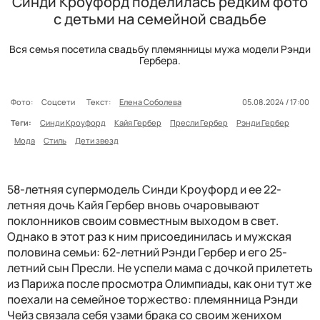
Синди Кроуфорд поделилась редким фото
с детьми на семейной свадьбе
Вся семья посетила свадьбу племянницы мужа модели Рэнди
Гербера.
Фото:
Соцсети
Текст:
Елена Соболева
05.08.2024 / 17:00
Теги:
Синди Кроуфорд
Кайя Гербер
Пресли Гербер
Рэнди Гербер
Мода
Стиль
Дети звезд
58-летняя супермодель Синди Кроуфорд и ее 22-
летняя дочь Кайя Гербер вновь очаровывают
поклонников своим совместным выходом в свет.
Однако в этот раз к ним присоединилась и мужская
половина семьи: 62-летний Рэнди Гербер и его 25-
летний сын Пресли. Не успели мама с дочкой прилететь
из Парижа после просмотра Олимпиады, как они тут же
поехали на семейное торжество: племянница Рэнди
Чейз связала себя узами брака со своим женихом