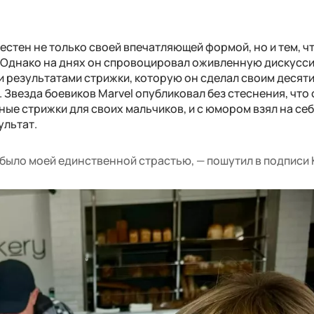
естен не только своей впечатляющей формой, но и тем, ч
 Однако на днях он спровоцировал оживленную дискусс
 результатами стрижки, которую он сделал своим десят
Звезда боевиков Marvel опубликовал без стеснения, что 
ые стрижки для своих мальчиков, и с юмором взял на се
ультат.
было моей единственной страстью, — пошутил в подписи 