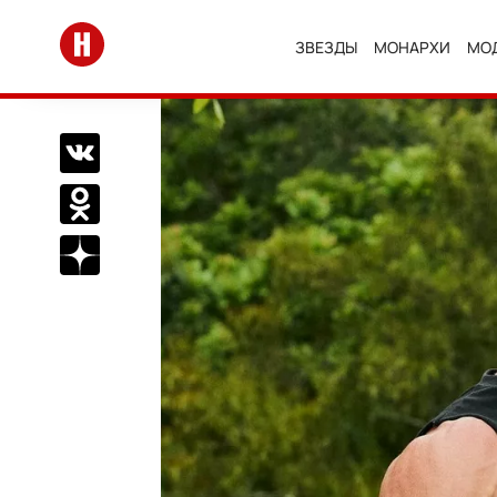
Перейти на главную
ЗВЕЗДЫ
МОНАРХИ
МО
Поделиться Вконтакте
Поделиться в Одноклассниках
Подписаться на нас в Дзен