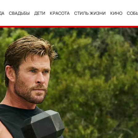
ДА
СВАДЬБЫ
ДЕТИ
КРАСОТА
СТИЛЬ ЖИЗНИ
КИНО
СОБ