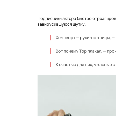
Подписчики актера быстро отреагиров
завирусившуюся шутку.
Хемсворт — руки-ножницы, — 
Вот почему Тор плакал, — пр
К счастью для них, ужасные с