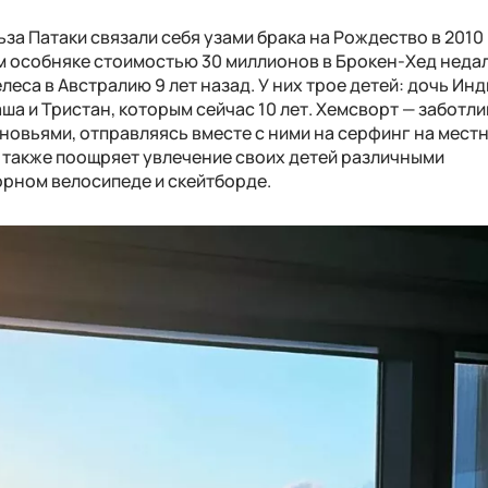
за Патаки связали себя узами брака на Рождество в 2010 
 особняке стоимостью 30 миллионов в Брокен-Хед недал
еса в Австралию 9 лет назад. У них трое детей: дочь Инд
ша и Тристан, которым сейчас 10 лет. Хемсворт — заботли
новьями, отправляясь вместе с ними на серфинг на мест
р также поощряет увлечение своих детей различными
горном велосипеде и скейтборде.