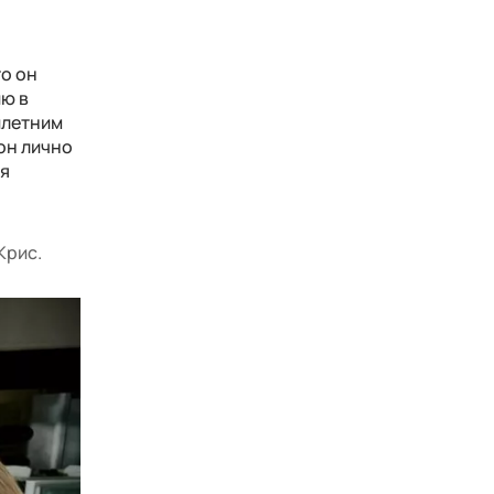
то он
ию в
илетним
он лично
бя
Крис.