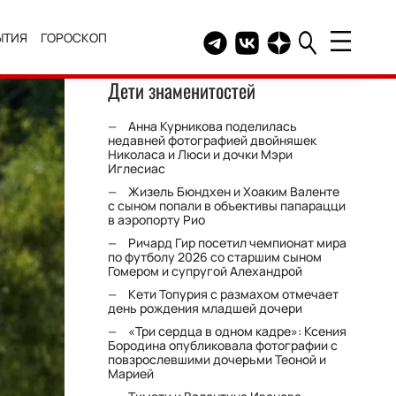
ЫТИЯ
ГОРОСКОП
Telegram канал HELLO
Группа HELLO Вконтакт
Канал HELLO в Дзе
Дети знаменитостей
Анна Курникова поделилась
недавней фотографией двойняшек
Николаса и Люси и дочки Мэри
Иглесиас
Жизель Бюндхен и Хоаким Валенте
с сыном попали в объективы папарацци
в аэропорту Рио
Ричард Гир посетил чемпионат мира
по футболу 2026 со старшим сыном
Гомером и супругой Алехандрой
Кети Топурия с размахом отмечает
день рождения младшей дочери
«Три сердца в одном кадре»: Ксения
Бородина опубликовала фотографии с
повзрослевшими дочерьми Теоной и
Марией