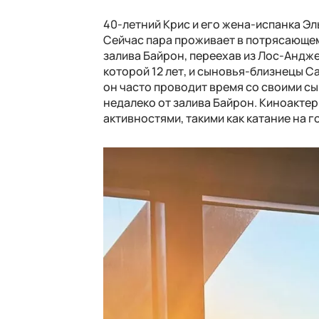
40-летний Крис и его жена-испанка Эль
Сейчас пара проживает в потрясающем
залива Байрон, переехав из Лос-Анджел
которой 12 лет, и сыновья-близнецы Са
он часто проводит время со своими сы
недалеко от залива Байрон. Киноакте
активностями, такими как катание на 