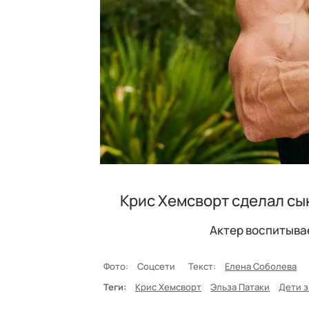
Крис Хемсворт сделал сы
Актер воспитывае
Фото:
Соцсети
Текст:
Елена Соболева
Теги:
Крис Хемсворт
Эльза Патаки
Дети з