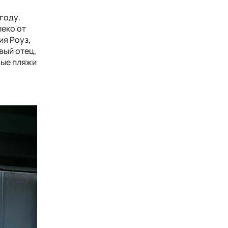
году.
еко от
ия Роуз,
вый отец,
ные пляжи