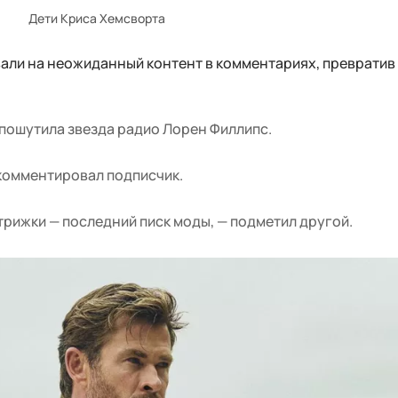
Дети Криса Хемсворта
али на неожиданный контент в комментариях, превратив 
пошутила звезда радио Лорен Филлипс.
окомментировал подписчик.
трижки — последний писк моды, — подметил другой.