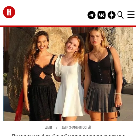
Перейти на главную
Telegram канал HEL
Группа HELLO В
Канал HELLO
ДЕТИ
/
ДЕТИ ЗНАМЕНИТОСТЕЙ