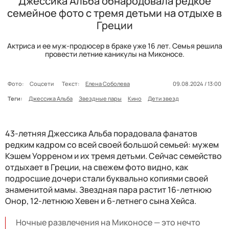
Джессика Альба обнародовала редкое
семейное фото с тремя детьми на отдыхе в
Греции
Актриса и ее муж-продюсер в браке уже 16 лет. Семья решила
провести летние каникулы на Миконосе.
Фото:
Соцсети
Текст:
Елена Соболева
09.08.2024 / 13:00
Теги:
Джессика Альба
Звездные пары
Кино
Дети звезд
43-летняя Джессика Альба порадовала фанатов
редким кадром со всей своей большой семьей: мужем
Кэшем Уорреном и их тремя детьми. Сейчас семейство
отдыхает в Греции, на свежем фото видно, как
подросшие дочери стали буквально копиями своей
знаменитой мамы. Звездная пара растит 16-летнюю
Онор, 12-летнюю Хевен и 6-летнего сына Хейса.
Ночные развлечения на Миконосе — это нечто