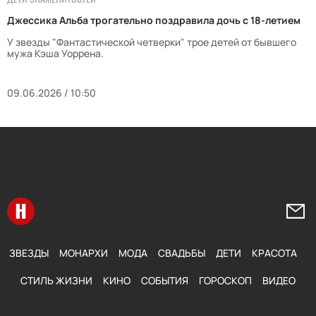
Джессика Альба трогательно поздравила дочь с 18-летием
У звезды "Фантастической четверки" трое детей от бывшего
мужа Кэша Уоррена.
09.06.2026 / 10:50
Перейти на главную
Напи
ЗВЕЗДЫ
МОНАРХИ
МОДА
СВАДЬБЫ
ДЕТИ
КРАСОТА
СТИЛЬ ЖИЗНИ
КИНО
СОБЫТИЯ
ГОРОСКОП
ВИДЕО