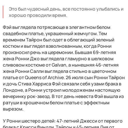
Это был чудесный день, все постоянно улыбались и
хорошо проводили время.
Фэй выглядела потрясающе в элегантном белом
свадебном платье, украшенный жемчугом. Тем
временем Тайрон был одет в облегающий зеленый
костюм и выглядел взволнованным, когда Ронни
произносил речь на церемонии. Бывшая 69-летняя
жена Ронни Джо выглядела гламурно в шелковом
сливовом костюме от Galvan, а нынешняя 46-летняя
жена Ронни Салли выглядела стильно в цветочном
платье от Queens of Archive. 26 июля сын Ронни Тайрон
и дочь Стива Харриса Фэй связали себя узами брака в
Лондоне, а Ронни устроил молодоженам настоящую
вечеринку рок-звезд. В тот день невеста Фэй вышла из
ратуши в крошечном белом платье с эффектным
вырезом.
У Ронни шестеро детей: 47-летний Джесси от первого
брака с Крисси Финдли, Тайрон и 45-летняя Лия от