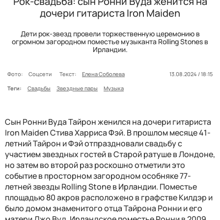
Рок-свадьба: сын Ронни Вуда женится на
дочери гитариста Iron Maiden
Дети рок-звезд провели торжественную церемонию в
огромном загородном поместье музыканта Rolling Stones в
Ирландии.
Фото:
Соцсети
Текст:
Елена Соболева
13.08.2024 / 18:15
Теги:
Свадьбы
Звездные пары
Музыка
Сын Ронни Вуда Тайрон женился на дочери гитариста
Iron Maiden Стива Харриса Фэй. В прошлом месяце 41-
летний Тайрон и Фэй отпраздновали свадьбу с
участием звездных гостей в Старой ратуше в Лондоне,
но затем во второй раз роскошно отметили это
событие в просторном загородном особняке 77-
летней звезды Rolling Stone в Ирландии. Поместье
площадью 80 акров расположено в графстве Килдэр и
было домом знаменитого отца Тайрона Ронни и его
матери Джо Вуд. Ирландское поместье Ронни в 2009