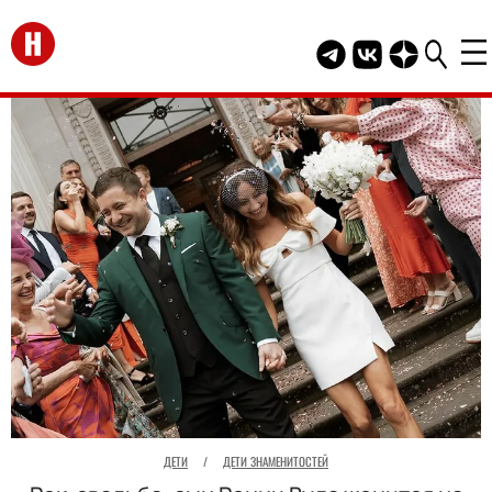
Перейти на главную
Telegram канал HEL
Группа HELLO В
Канал HELLO
ДЕТИ
/
ДЕТИ ЗНАМЕНИТОСТЕЙ