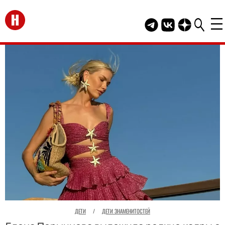
Перейти на главную
Telegram канал HEL
Группа HELLO В
Канал HELLO
ДЕТИ
/
ДЕТИ ЗНАМЕНИТОСТЕЙ