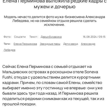
Елена Перминова выложила редкие кадры с
мужем и дочерью
Модель нечасто делится фото мужа-бизнесмена Александра
Лебедева, но на семейном отдыхе решила сделать
исключение.
Фото:
Соцсети
Текст:
Дарья Бухарина
16.08.2024 / 09:15
Теги:
Елена Перминова
Звездные пары
Дети звезд
Александр
Лебедев
Сейчас Елена Перминова с семьей отдыхает на
Мальдивских островах в роскошном отеле Soneva
Fushi, откуда с удовольствием делится курортными
кадрами. Причем, по словам самой Елены, семейство
выбирает именно эту гостиницу не впервые: они уже
бывали здесь три года назад. И Перминова решила
поделиться редкими снимками как из текущей, так и из
прошлой поездки.