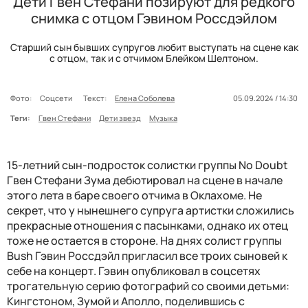
Дети Гвен Стефани позируют для редкого
снимка с отцом Гэвином Россдэйлом
Старший сын бывших супругов любит выступать на сцене как
с отцом, так и с отчимом Блейком Шелтоном.
Фото:
Соцсети
Текст:
Елена Соболева
05.09.2024 / 14:30
Теги:
Гвен Стефани
Дети звезд
Музыка
15-летний сын-подросток солистки группы No Doubt
Гвен Стефани Зума дебютировал на сцене в начале
этого лета в баре своего отчима в Оклахоме. Не
секрет, что у нынешнего супруга артистки сложились
прекрасные отношения с пасынками, однако их отец
тоже не остается в стороне. На днях солист группы
Bush Гэвин Россдэйл пригласил все троих сыновей к
себе на концерт. Гэвин опубликовал в соцсетях
трогательную серию фотографий со своими детьми:
Кингстоном, Зумой и Аполло, поделившись с