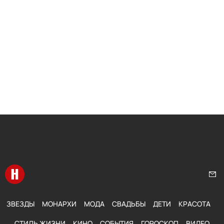
Перейти на главную
Нап
ЗВЕЗДЫ
МОНАРХИ
МОДА
СВАДЬБЫ
ДЕТИ
КРАСОТА
СТИЛЬ ЖИЗНИ
КИНО
СОБЫТИЯ
ГОРОСКОП
ВИДЕО