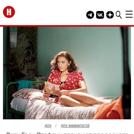
Перейти на главную
Telegram канал HEL
Группа HELLO В
Канал HELLO
ДЕТИ
/
ДЕТИ ЗНАМЕНИТОСТЕЙ