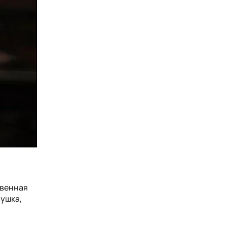
твенная
ушка,