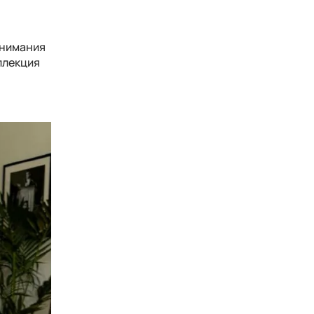
внимания
ллекция