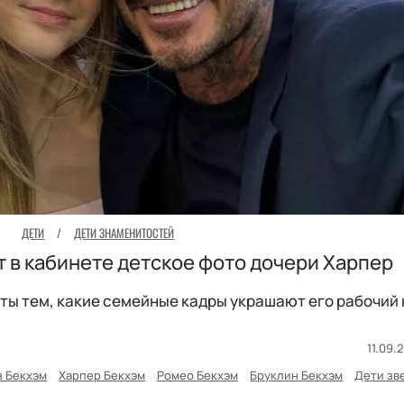
ДЕТИ
/
ДЕТИ ЗНАМЕНИТОСТЕЙ
 в кабинете детское фото дочери Харпер
ы тем, какие семейные кадры украшают его рабочий 
11.09.
з Бекхэм
Харпер Бекхэм
Ромео Бекхэм
Бруклин Бекхэм
Дети зв