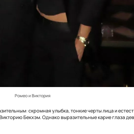
Ромео и Виктория
зительным: скромная улыбка, тонкие черты лица и естес
икторию Бекхэм. Однако выразительные карие глаза дев