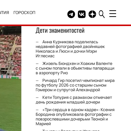
ЫТИЯ
ГОРОСКОП
Telegram канал HELLO
Группа HELLO Вконтакт
Канал HELLO в Дзе
Дети знаменитостей
Анна Курникова поделилась
недавней фотографией двойняшек
Николаса и Люси и дочки Мэри
Иглесиас
Жизель Бюндхен и Хоаким Валенте
с сыном попали в объективы папарацци
в аэропорту Рио
Ричард Гир посетил чемпионат мира
по футболу 2026 со старшим сыном
Гомером и супругой Алехандрой
Кети Топурия с размахом отмечает
день рождения младшей дочери
«Три сердца в одном кадре»: Ксения
Бородина опубликовала фотографии с
повзрослевшими дочерьми Теоной и
Марией