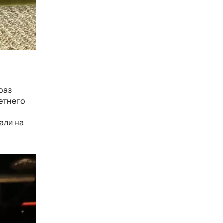
раз
етнего
о
али на