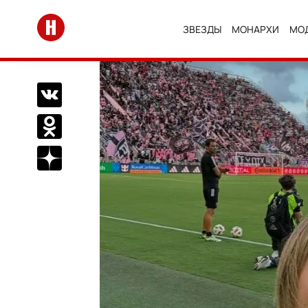
Перейти на главную
ЗВЕЗДЫ
МОНАРХИ
МО
Поделиться Вконтакте
Поделиться в Одноклассниках
Подписаться на нас в Дзен