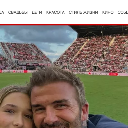
ДА
СВАДЬБЫ
ДЕТИ
КРАСОТА
СТИЛЬ ЖИЗНИ
КИНО
СОБ