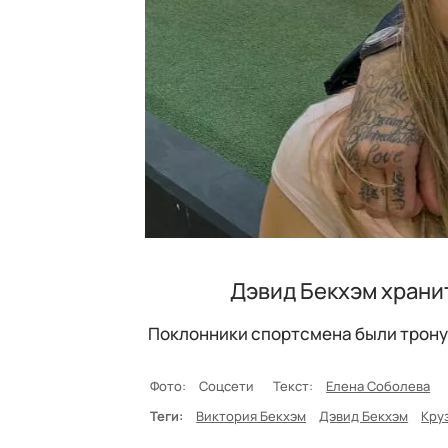
Дэвид Бекхэм хранит
Поклонники спортсмена были тронут
Фото:
Соцсети
Текст:
Елена Соболева
Теги:
Виктория Бекхэм
Дэвид Бекхэм
Кру