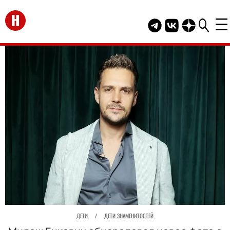
Перейти на главную
Telegram канал HEL
Группа HELLO В
Канал HELLO
ДЕТИ
/
ДЕТИ ЗНАМЕНИТОСТЕЙ