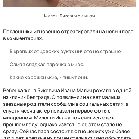
Милош Бикович с сыном
Поклонники мгновенно отреагировали на новый пост
в комментариях.
В крепких отцовских руках ничего не страшно!
Самая сладкая парочка в мире.
Какие хорошенькие, - пишут они.
Ребенка жена Биковича Ивана Малич рожала в одной
из клиник Белграда. О появлении на свет малыша
звездные родители сообщили в социальных сетях, а
спустя месяц актер показал и
первое фото с
младенцем
. Милош и Ивана поженились еще в
прошлом году, однако известно об этом стало не
сразу. Сейчас пара состоит в отношениях уже более
двух лет, впервые их роман стали активно обсуждать