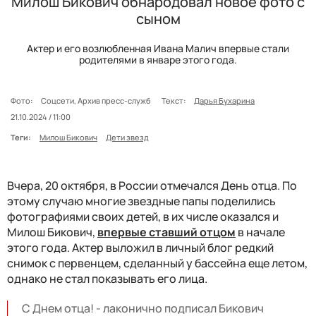
Милош Бикович обнародовал новое фото с
сыном
Актер и его возлюбленная Ивана Малич впервые стали
родителями в январе этого года.
Фото:
Соцсети, Архив пресс-служб
Текст:
Дарья Бухарина
21.10.2024 / 11:00
Теги:
Милош Бикович
Дети звезд
Вчера, 20 октября, в России отмечался День отца. По
этому случаю многие звездные папы поделились
фотографиями своих детей, в их числе оказался и
Милош Бикович,
впервые ставший отцом
в начале
этого года. Актер выложил в личный блог редкий
снимок с первенцем, сделанный у бассейна еще летом,
однако не стал показывать его лица.
С Днем отца! - лаконично подписал Бикович