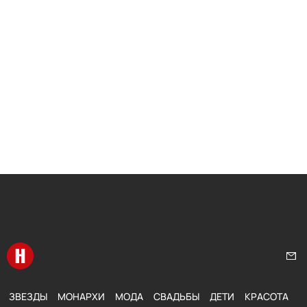
Перейти на главную
Нап
ЗВЕЗДЫ
МОНАРХИ
МОДА
СВАДЬБЫ
ДЕТИ
КРАСОТА