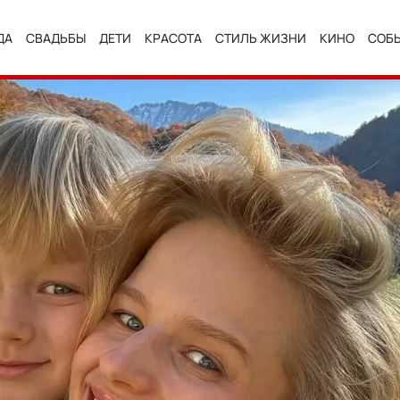
ДА
СВАДЬБЫ
ДЕТИ
КРАСОТА
СТИЛЬ ЖИЗНИ
КИНО
СОБ