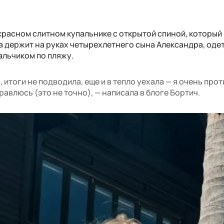
красном слитном купальнике с открытой спиной, который
а держит на руках четырехлетнего сына Александра, одет
альчиком по пляжу.
 итоги не подводила, еще и в тепло уехала — я очень про
равлюсь (это не точно), — написала в блоге Бортич.