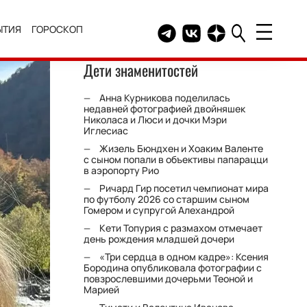
ЫТИЯ
ГОРОСКОП
Telegram канал HELLO
Группа HELLO Вконтакт
Канал HELLO в Дзе
Дети знаменитостей
Анна Курникова поделилась
недавней фотографией двойняшек
Николаса и Люси и дочки Мэри
Иглесиас
Жизель Бюндхен и Хоаким Валенте
с сыном попали в объективы папарацци
в аэропорту Рио
Ричард Гир посетил чемпионат мира
по футболу 2026 со старшим сыном
Гомером и супругой Алехандрой
Кети Топурия с размахом отмечает
день рождения младшей дочери
«Три сердца в одном кадре»: Ксения
Бородина опубликовала фотографии с
повзрослевшими дочерьми Теоной и
Марией