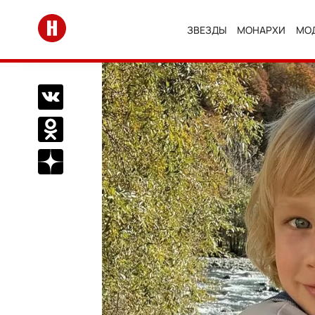
Перейти на главную
ЗВЕЗДЫ
МОНАРХИ
МО
Поделиться Вконтакте
Поделиться в Одноклассниках
Подписаться на нас в Дзен