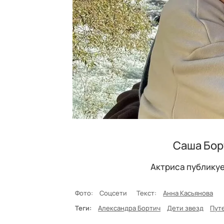
Саша Бор
Актриса публикуе
Фото:
Соцсети
Текст:
Анна Касьянова
Теги:
Александра Бортич
Дети звезд
Пут