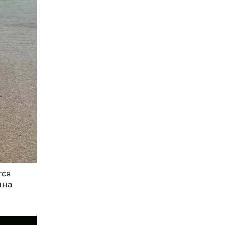
тся
 на