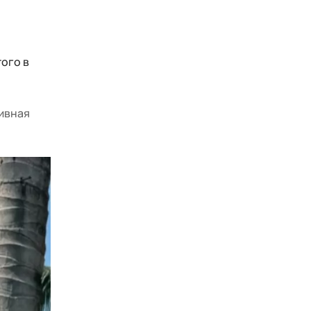
ого в
тивная