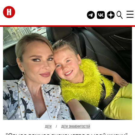
Перейти на главную
Telegram канал HEL
Группа HELLO В
Канал HELLO
ДЕТИ
/
ДЕТИ ЗНАМЕНИТОСТЕЙ