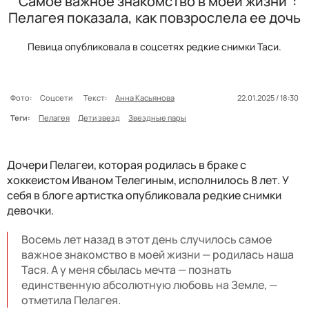
"Самое важное знакомство в моей жизни":
Пелагея показала, как повзрослела ее дочь
Певица опубликовала в соцсетях редкие снимки Таси.
Фото:
Соцсети
Текст:
Анна Касьянова
22.01.2025 / 18:30
Теги:
Пелагея
Дети звезд
Звездные пары
Дочери Пелагеи, которая родилась в браке с
хоккеистом Иваном Телегиным, исполнилось 8 лет. У
себя в блоге артистка опубликовала редкие снимки
девочки.
Восемь лет назад в этот день случилось самое
важное знакомство в моей жизни — родилась наша
Тася. А у меня сбылась мечта — познать
единственную абсолютную любовь на Земле, —
отметила Пелагея.