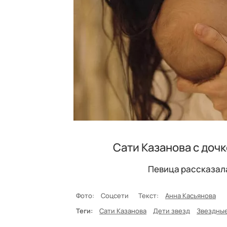
Сати Казанова с дочк
Певица рассказала
Фото:
Соцсети
Текст:
Анна Касьянова
Теги:
Сати Казанова
Дети звезд
Звездны