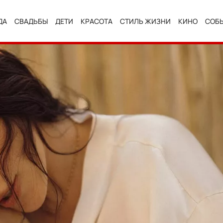
ДА
СВАДЬБЫ
ДЕТИ
КРАСОТА
СТИЛЬ ЖИЗНИ
КИНО
СОБ