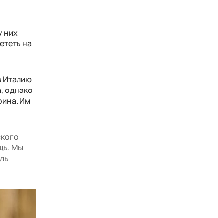
у них
ететь на
в Италию
, однако
рина. Им
ского
щь. Мы
оль