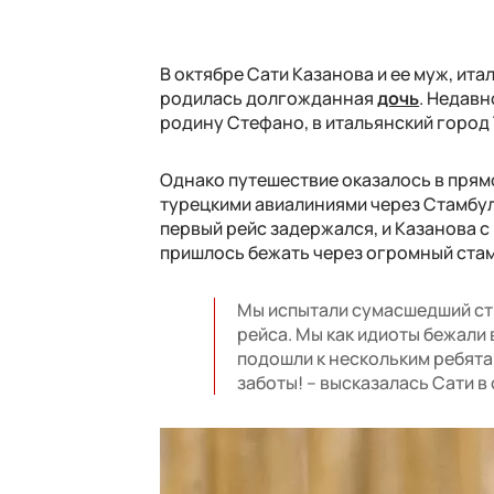
В октябре Сати Казанова и ее муж, ит
родилась долгожданная
дочь
. Недавн
родину Стефано, в итальянский город 
Однако путешествие оказалось в прям
турецкими авиалиниями через Стамбул
первый рейс задержался, и Казанова с
пришлось бежать через огромный стам
Мы испытали сумасшедший стр
рейса. Мы как идиоты бежали
подошли к нескольким ребята
заботы! – высказалась Сати в