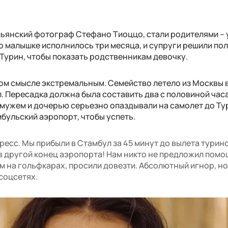
альянский фотограф Стефано Тиоццо, стали родителями – 
о малышке исполнилось три месяца, и супруги решили пол
Турин, чтобы показать родственникам девочку.
ом смысле экстремальным. Семейство летело из Москвы 
. Пересадка должна была составить два с половиной часа
 мужем и дочерью серьезно опаздывали на самолет до Ту
бульский аэропорт, чтобы успеть.
есс. Мы прибыли в Стамбул за 45 минут до вылета турин
 в другой конец аэропорта! Нам никто не предложил помо
м на гольфкарах, просили довезти. Абсолютный игнор, н
 соцсетях.