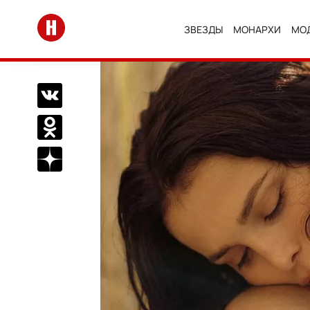
Перейти на главную
ЗВЕЗДЫ
МОНАРХИ
МО
Поделиться Вконтакте
Поделиться в Одноклассниках
Подписаться на нас в Дзен