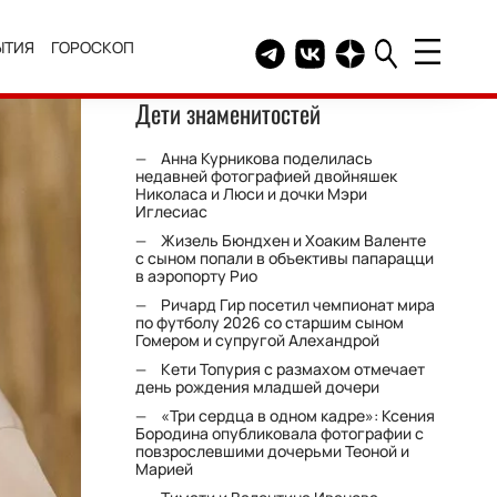
ЫТИЯ
ГОРОСКОП
Telegram канал HELLO
Группа HELLO Вконтакт
Канал HELLO в Дзе
Дети знаменитостей
Анна Курникова поделилась
недавней фотографией двойняшек
Николаса и Люси и дочки Мэри
Иглесиас
Жизель Бюндхен и Хоаким Валенте
с сыном попали в объективы папарацци
в аэропорту Рио
Ричард Гир посетил чемпионат мира
по футболу 2026 со старшим сыном
Гомером и супругой Алехандрой
Кети Топурия с размахом отмечает
день рождения младшей дочери
«Три сердца в одном кадре»: Ксения
Бородина опубликовала фотографии с
повзрослевшими дочерьми Теоной и
Марией