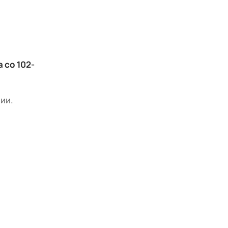
 со 102-
ии.