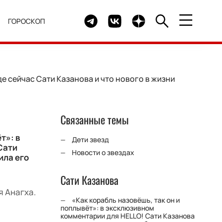
Telegram канал HELLO
Группа HELLO Вконтакте
Канал HELLO в Дзен
Я
ГОРОСКОП
е сейчас Сати Казанова и что нового в жизни
Связанные темы
т»: в
Дети звезд
Сати
Новости о звездах
ила его
Сати Казанова
я Анагха.
«Как корабль назовёшь, так он и
поплывёт»: в эксклюзивном
комментарии для HELLO! Сати Казанова