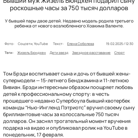
Бывший муж Жизель Бюндхен подарил сыну
роскошные часы за 750 тысяч долларов
У бывшей пары двое детей. Недавно модель родила третьего
ребенка от нового возлюбленного Хоакима Валенте.
Фото:
Соцсети, YouTube
Текст:
Елена Соболева
19.02.2025 / 12:30
Теги:
Жизель Бюндхен
Дети звезд
Звездное расставание
Спорт
Том Брэди воспитывает сына и дочь от бывшей жены-
супермодели — 15-летнего Бенджамина и 11-летнюю
Вивиан. Брэди интересным образом поощряет любовь
детей к профессиональному спорту: в честь
прошедшего недавно Супербоула бывший квотербек
команды “Нью-Ингленд Пэтриотс” вручил своему сыну
бриллиантовые часы за колоссальные 750 тысяч
долларов. Он заснял трогательный момент вручения
подарка на видео и опубликовал ролик на YouTube в
понедельник, 17 февраля.