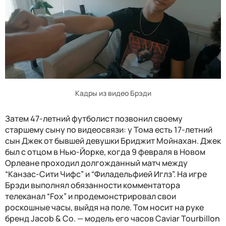
Кадры из видео Брэди
Затем 47-летний футболист позвонил своему
старшему сыну по видеосвязи: у Тома есть 17-летний
сын Джек от бывшей девушки Бриджит Мойнахан. Джек
был с отцом в Нью-Йорке, когда 9 февраля в Новом
Орлеане проходил долгожданный матч между
“Канзас-Сити Чифс” и “Филадельфией Иглз”. На игре
Брэди выполнял обязанности комментатора
телеканал “Fox” и продемонстрировал свои
роскошные часы, выйдя на поле. Том носит на руке
бренд Jacob & Co. — модель его часов Caviar Tourbillon