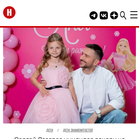
Перейти на главную
Telegram канал HEL
Группа HELLO В
Канал HELLO
ДЕТИ
/
ДЕТИ ЗНАМЕНИТОСТЕЙ