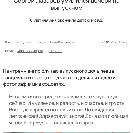
Сергей Лазарев умилился дочери на
выпускном
6-летняя Аня окончила детский сад.
Фото:
Соцсети
Текст:
Анна Касьянова
23.05.2025 / 15:00
Теги:
Сергей Лазарев
Дети звезд
На утреннике по случаю выпускного дочь певца
танцевала и пела, а гордый отец делился видео и
фотографиями в соцсетях.
Невозможно передать словами, что я чувствую
сейчас! И умиление, и радость, и счастье, и грусть.
Впереди переход на новый этап. До свидания,
детский сад! Здравствуй, школа! Доча моя любимая,
я тобой горжусь! — написал Лазарев.