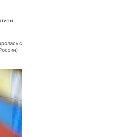
тие и
оролась с
 России)