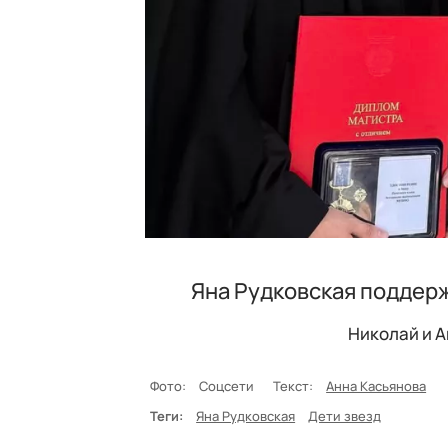
Яна Рудковская поддер
Николай и 
Фото:
Соцсети
Текст:
Анна Касьянова
Теги:
Яна Рудковская
Дети звезд