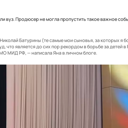
ли вуз. Продюсер не могла пропустить такое важное собы
Николай Батурины (те самые мои сыновья, за которых я б
д, что является до сих пор рекордом в борьбе за детей в
О МИД РФ, — написала Яна в личном блоге.