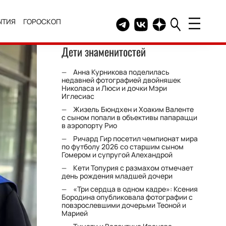
ЫТИЯ
ГОРОСКОП
Telegram канал HELLO
Группа HELLO Вконтакт
Канал HELLO в Дзе
Дети знаменитостей
Анна Курникова поделилась
недавней фотографией двойняшек
Николаса и Люси и дочки Мэри
Иглесиас
Жизель Бюндхен и Хоаким Валенте
с сыном попали в объективы папарацци
в аэропорту Рио
Ричард Гир посетил чемпионат мира
по футболу 2026 со старшим сыном
Гомером и супругой Алехандрой
Кети Топурия с размахом отмечает
день рождения младшей дочери
«Три сердца в одном кадре»: Ксения
Бородина опубликовала фотографии с
повзрослевшими дочерьми Теоной и
Марией