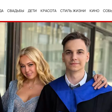
ДА
СВАДЬБЫ
ДЕТИ
КРАСОТА
СТИЛЬ ЖИЗНИ
КИНО
СОБ