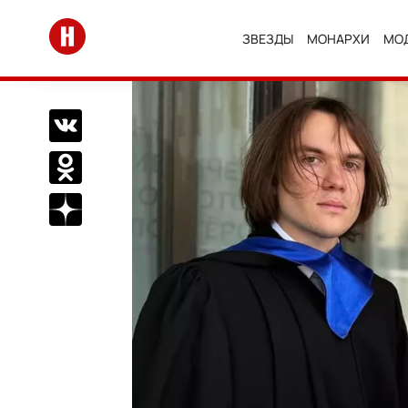
Перейти на главную
ЗВЕЗДЫ
МОНАРХИ
МО
Поделиться Вконтакте
Поделиться в Одноклассниках
Подписаться на нас в Дзен