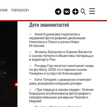
ЫТИЯ
ГОРОСКОП
Telegram канал HELLO
Группа HELLO Вконтакт
Канал HELLO в Дзе
Дети знаменитостей
Анна Курникова поделилась
недавней фотографией двойняшек
Николаса и Люси и дочки Мэри
Иглесиас
Жизель Бюндхен и Хоаким Валенте
с сыном попали в объективы папарацци
в аэропорту Рио
Ричард Гир посетил чемпионат мира
по футболу 2026 со старшим сыном
Гомером и супругой Алехандрой
Кети Топурия с размахом отмечает
день рождения младшей дочери
«Три сердца в одном кадре»: Ксения
Бородина опубликовала фотографии с
повзрослевшими дочерьми Теоной и
Марией