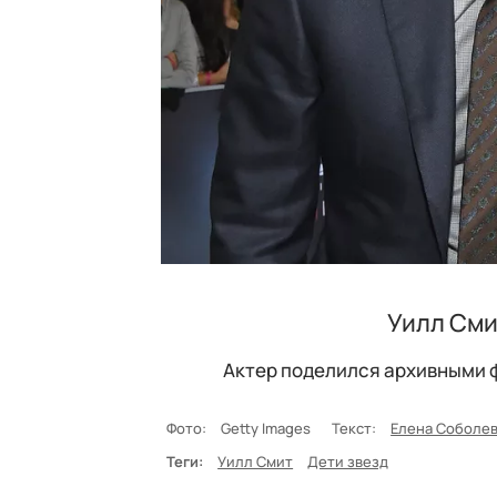
Уилл Сми
Актер поделился архивными ф
Фото:
Getty Images
Текст:
Елена Соболе
Теги:
Уилл Смит
Дети звезд