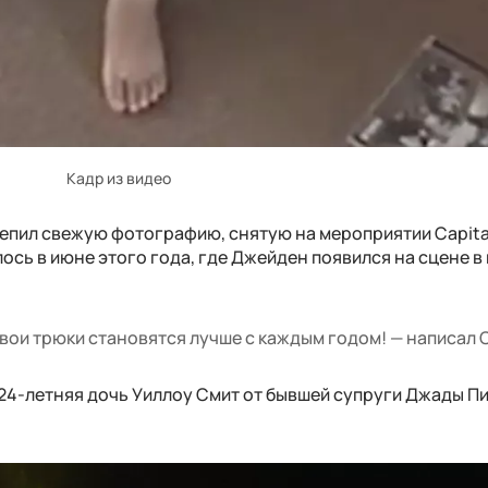
Кадр из видео
репил свежую фотографию, снятую на мероприятии Capita
лось в июне этого года, где Джейден появился на сцене в
вои трюки становятся лучше с каждым годом! — написал 
 24-летняя дочь Уиллоу Смит от бывшей супруги Джады П