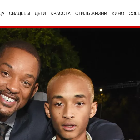
ДА
СВАДЬБЫ
ДЕТИ
КРАСОТА
СТИЛЬ ЖИЗНИ
КИНО
СОБ