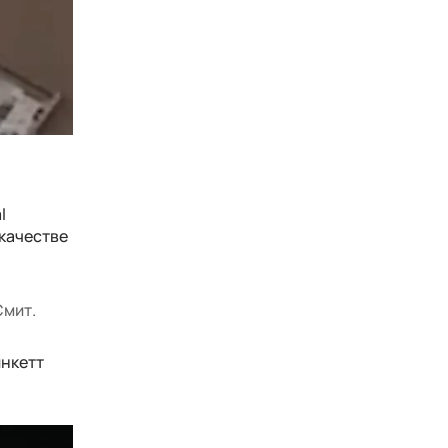
l
 качестве
Смит.
инкетт