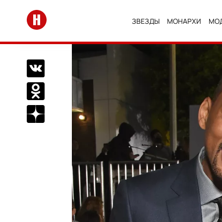
Перейти на главную
ЗВЕЗДЫ
МОНАРХИ
МО
Поделиться Вконтакте
Поделиться в Одноклассниках
Подписаться на нас в Дзен