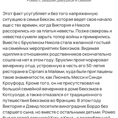
Ромео с бывшей девушкой и семьей
Этот факт усугубляет и без того напряженную
ситуацию в семье Бекхэм, которая ведет свое начало
еще с тех времен, когда Виктория и Никола
рассорились из-за платья невесты. Позже свекровь и
невестка сумели зарыть топор войны и примирились.
Вместе с Бруклином Никола стала желанной гостьей
на семейных мероприятиях Бекхэмов. Видимая
идиллия в отношениях родственников окончательно
сошла на нет в этом году. Бруклин проигнорировал
вечеринку отца, устроенную в честь его 50-летия
ресторане в Cipriani в Майами, куда были приглашены
такие знаменитости, как Лионель Месси и Синди
Кроуфорд. Кроме того, он не присутствовал на
большой семейной вечеринке в доме Бекхэмов в
Котсуолде, а также отказался от традиционного
путешествия Бекхэмов во Францию. В этом году
Виктория и Дэвид посетили виноградник Бордо без
старшего сына, но вместе с остальными детьми. Ромео
был со своей девушкой Ким, а Круз - с возлюбленной