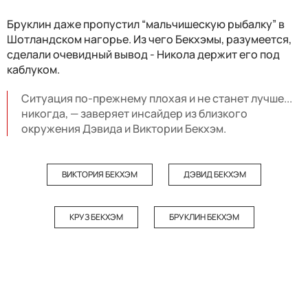
Бруклин даже пропустил “мальчишескую рыбалку” в
Шотландском нагорье. Из чего Бекхэмы, разумеется,
сделали очевидный вывод - Никола держит его под
каблуком.
Ситуация по-прежнему плохая и не станет лучше...
никогда, — заверяет инсайдер из близкого
окружения Дэвида и Виктории Бекхэм.
ВИКТОРИЯ БЕКХЭМ
ДЭВИД БЕКХЭМ
КРУЗ БЕКХЭМ
БРУКЛИН БЕКХЭМ