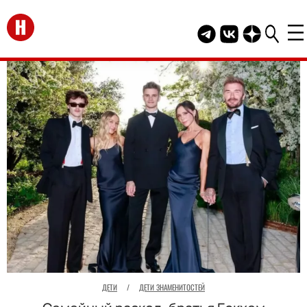
Перейти на главную
Telegram канал HEL
Группа HELLO В
Канал HELLO
ДЕТИ
/
ДЕТИ ЗНАМЕНИТОСТЕЙ