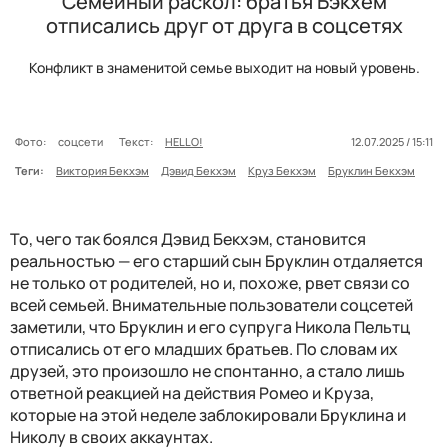
Семейный раскол: братья Бэкхем
отписались друг от друга в соцсетях
Конфликт в знаменитой семье выходит на новый уровень.
Фото:
соцсети
Текст:
HELLO!
12.07.2025 / 15:11
Теги:
Виктория Бекхэм
Дэвид Бекхэм
Круз Бекхэм
Бруклин Бекхэм
То, чего так боялся Дэвид Бекхэм, становится
реальностью — его старший сын Бруклин отдаляется
не только от родителей, но и, похоже, рвет связи со
всей семьей. Внимательные пользователи соцсетей
заметили, что Бруклин и его супруга Никола Пельтц
отписались от его младших братьев. По словам их
друзей, это произошло не спонтанно, а стало лишь
ответной реакцией на действия Ромео и Круза,
которые на этой неделе заблокировали Бруклина и
Николу в своих аккаунтах.